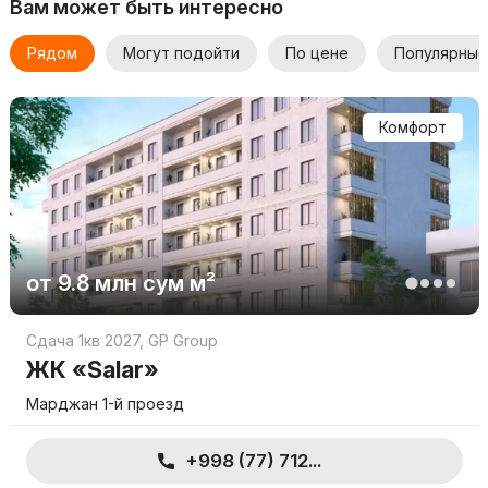
Вам может быть интересно
Рядом
Могут подойти
По цене
Популярные
Комфорт
от
9.8 млн
сум
м²
Сдача 1кв 2027
,
GP Group
ЖК «Salar»
Марджан 1-й проезд
+998 (77) 712...