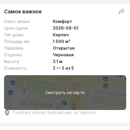
Самое важное
Класс жилья
Комфорт
Срок сдачи
2026-08-01
Тип дома
Кирпич
Площадь жк
1 500 м²
Парковка
Открытая
Отделка
Черновая
Высота
3.1 м
Этажность
2 — 5 из 5
Смотреть на карте
Toshkent viloyati, Кибрайский, ул Чарогон