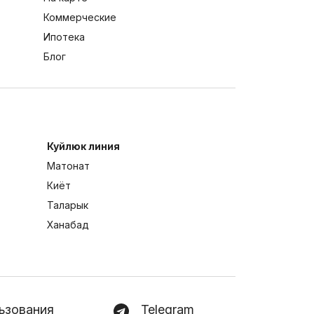
Коммерческие
Ипотека
Блог
Куйлюк линия
Матонат
Киёт
Таларык
Ханабад
ьзования
Telegram