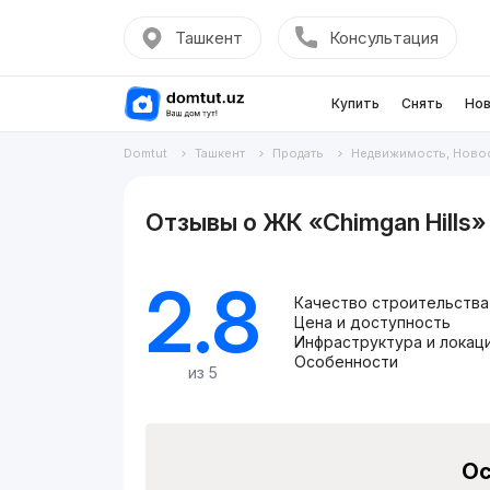
Ташкент
Консультация
Купить
Снять
Нов
Domtut
Ташкент
Продать
Недвижимость, Ново
Отзывы о ЖК «Chimgan Hills»
2.8
Качество строительства
Цена и доступность
Инфраструктура и локац
Особенности
из 5
Ос