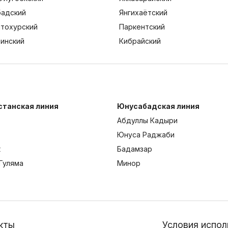
адский
Янгихаётский
тохурский
Паркентский
тинский
Кибрайский
станская линия
Юнусабадская линия
Абдуллы Кадыри
Юнуса Раджаби
к
Бадамзар
Гуляма
Минор
кты
Условия испол