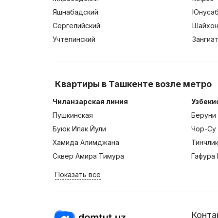
Яшнабадский
Юнусаб
Сергелийский
Шайхон
Учтепинский
Зангиа
Квартиры в Ташкенте возле метро
Чиланзарская линия
Узбеки
Пушкинская
Беруни
Буюк Ипак Йули
Чор-Су
Хамида Алимджана
Тинчли
Сквер Амира Тимура
Гафура 
Показать все
Конта