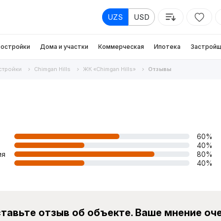
UZS
USD
остройки
Дома и участки
Коммерческая
Ипотека
Застройщ
стройки
Chimgan Hills
ЖК «Chimgan Hills»
Отзывы
60%
40%
ия
80%
40%
тавьте отзыв об объекте. Ваше мнение оч