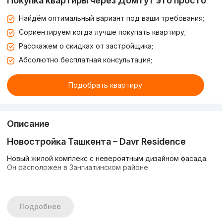
Покупка квартиры через Домтут это просто
Найдём оптимальный вариант под ваши требования;
Сориентируем когда лучше покупать квартиру;
Расскажем о скидках от застройщика;
Абсолютно бесплатная консультация;
Подобрать квартиру
Описание
Новостройка Ташкента –
Davr
Residence
Новый жилой комплекс с невероятным дизайном фасада.
Он расположен в Зангиатинском районе.
Комплекс состоит из двух 14-этажных зданий,
предлагающих комфортабельные жилые помещения.
Квартиры с черновой отделкой позволят сделать ремонт,
Подробнее
исходя из своих предпочтений. Дом оснащен системой