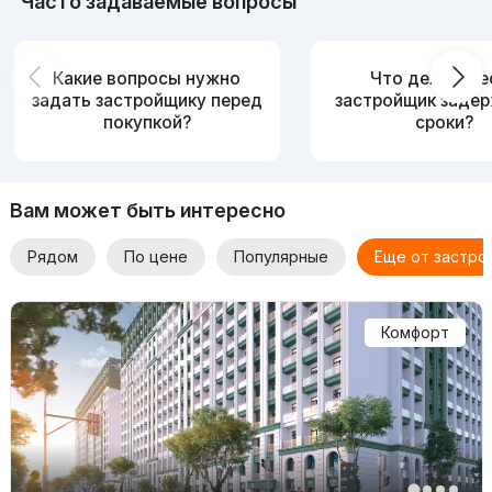
Часто задаваемые вопросы
Цены на квартиры в жилом комплексе в
Davr
Residence
Какие вопросы нужно
Что делать, е
задать застройщику перед
застройщик заде
Квартиры в комплексе имеют различную площадь и
покупкой?
сроки?
договорную цену.
1-комнатные квартиры площадью 50 кв. м.
Вам может быть интересно
2-комнатные квартиры имеют площадь от 54 до 68 кв. м.
Рядом
По цене
Популярные
Еще от застро
3-компнатые квартиры площадью 73 квадратных метра.
Чтобы узнать более подробную информацию или уточнить
Комфорт
детали, необходимо связаться с застройщиком.