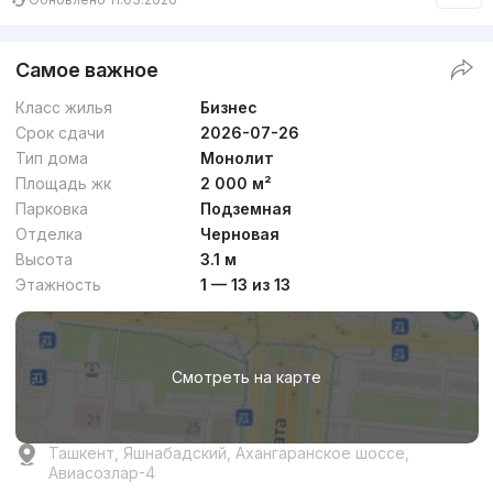
Самое важное
Класс жилья
Бизнес
Срок сдачи
2026-07-26
Тип дома
Монолит
Площадь жк
2 000 м²
Парковка
Подземная
Отделка
Черновая
Высота
3.1 м
Этажность
1 — 13 из 13
Смотреть на карте
Ташкент, Яшнабадский, Ахангаранское шоссе,
Авиасозлар-4