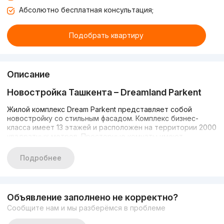
Абсолютно бесплатная консультация;
Подобрать квартиру
Описание
Новостройка Ташкента – Dreamland Parkent
Жилой комплекс Dream Parkent представляет собой
новостройку со стильным фасадом. Комплекс бизнес-
класса имеет 13 этажей и расположен на территории 2000
квадратных метров. Просторные комнаты имеют
черновую отделку.
Подробнее
В комплексе есть все необходимое для комфортной
жизни: наземная и подземная парковка для жильцов,
центральное отопление, высокие потолки, удобное
расположение, лифты и обустроенный для прогулок
Объявление заполнено не корректно?
внутренний двор. Во дворе нет машин, но есть вело-
Сообщите нам и мы разберёмся в проблеме
парковка, а также уютные террасы и место для барбекю.
Для жильцов с электрокарами имеются зарядки 200