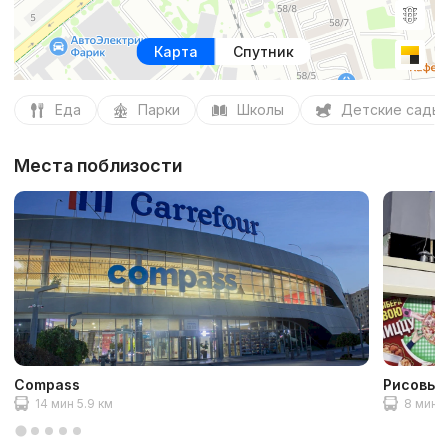
Карта
Спутник
Еда
Парки
Школы
Детские сады
Места поблизости
Compass
Рисовый
14 мин 5.9 км
8 мин 3