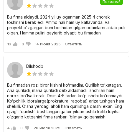
Полезный
Несмотря на то, что сдача назначена на 2025.01.01, в
комплексе осталось не так много квартир разных
планировок.
Bu firma aldaydi. 2024 yil uy oganman 2025 4 chorak
toshirishi kerak edi. Ammo hali ham uy katlavanda. Va
proyekt oʻzgargan buni boshidan qilgan odamlarni aldab puli
1-комнатные от 40 до 45 квадратных метров и
olgan. Hamma pulini qaytarib olyapti bu firmadan.
стоимостью от 246.440.000 сум.
13
3
14 Июня 2025
Ответить
2-комнатные квартиры имеют площадь 48 до 66 кв. м. и
стоят от 289.750.000 сум.
3-комнатные квартиры по площади от 71 кв. м. Цены
Dilshodb
стартуют от 430.050.000 сум.
Цены на квартиры конкурентоспособные и доступны для
Bu firmadan rozi biror kishini koʻrmadim. Qurilish toʻxatagan.
широкого круга покупателей. За более подробной
Ana quriladi, mana quriladi deb aldashadi. Ishchilari ham
информацией просьба обращаться к застройщику.
norozi boʻlsa kerak. Doim 4-5 tadan koʻp ishchi koʻrinmaydi.
Koʻpchilik idoralarga(prokratura, raqobat) ariza tushgan ham
shekilli. Oʻsha yerdagi aholi ham qurilishga qarshi ekan. Eng
qizigʻi ʻqurilishʻ boshlanganiga bir yildan oshib ketib loyiha
oʻzgarib ketganini firma rahbari ʻbilmay qolganmishʻ.
4
0
28 Июля 2025
Ответить