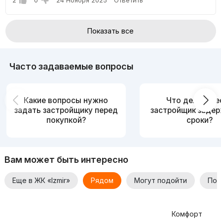
Показать все
Часто задаваемые вопросы
Какие вопросы нужно
Что делать, е
задать застройщику перед
застройщик заде
покупкой?
сроки?
Вам может быть интересно
Еще в ЖК «Izmir»
Рядом
Могут подойти
По 
Комфорт