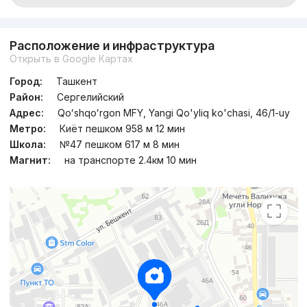
Расположение и инфраструктура
Открыть в Google Картах
Город:
Ташкент
Район:
Сергелийский
Адрес:
Qoʻshqoʻrgon MFY, Yangi Qo'yliq ko'chasi, 46/1-uy
Метро:
Киёт пешком 958 м 12 мин
Школа:
№47 пешком 617 м 8 мин
Магнит:
на транспорте 2.4км 10 мин