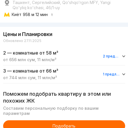
Ташкент, Сергелийский, Qoʻshqoʻrgon MFY, Yangi
Qo'yliq ko'chasi, 46/1-uy
Киёт
958 м 12 мин
Цены и Планировки
Обновлено 27.11.2025
2 — комнатные
от 58 м²
2 предложения
от
656 млн
сум
,
11 млн
/м²
3 — комнатные
от 66 м²
1 предложение
от
744 млн
сум
,
11 млн
/м²
Поможем подобрать квартиру в этом или
похожих ЖК
Составим персональную подборку по вашим
параметрам
Подобрать