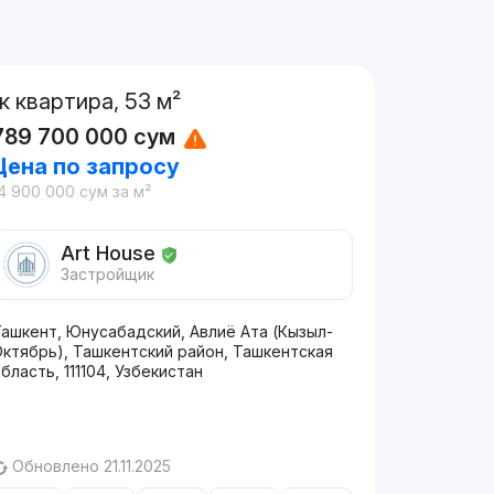
1к квартира, 53 м²
789 700 000
сум
Цена по запросу
4 900 000
сум
за м²
Art House
Застройщик
Ташкент, Юнусабадский, Авлиё Ата (Кызыл-
Октябрь), Ташкентский район, Ташкентская
бласть, 111104, Узбекистан
Обновлено 21.11.2025