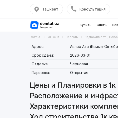
Ташкент
Консультация
Купить
Снять
Нов
Domtut
Ташкент
Продать
Недвижимость, Ново
Адрес:
Авлиё Ата (Кызыл-Октябрь
Срок сдачи:
2026-03-01
Отделка:
Черновая
Парковка:
Открытая
Цены и Планировки в 1к 
Расположение и инфраст
Характеристики комплек
Ход строительства 1к кв