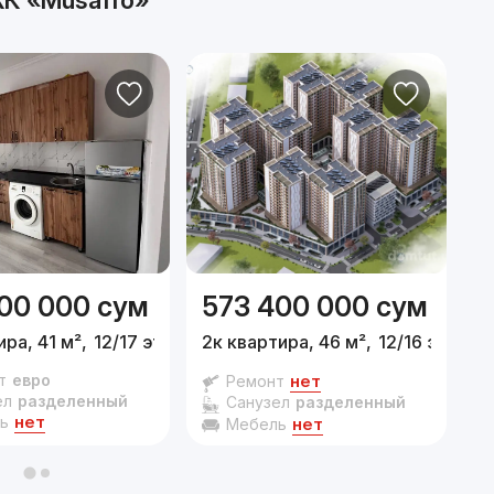
К «Musaffo»
00 000
сум
573 400 000
сум
ира, 41 м²,
12/17 эт.
2к квартира, 46 м²,
12/16 эт.
1
т
евро
нет
Ремонт
ел
разделенный
Санузел
разделенный
нет
ь
нет
Мебель