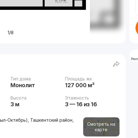
1/8
Рек
Тип дома
Площадь жк
Монолит
127 000 м²
Высота
Этажность
3 м
3 — 16 из 16
ыл-Октябрь), Ташкентский район,
Смотреть на
карте