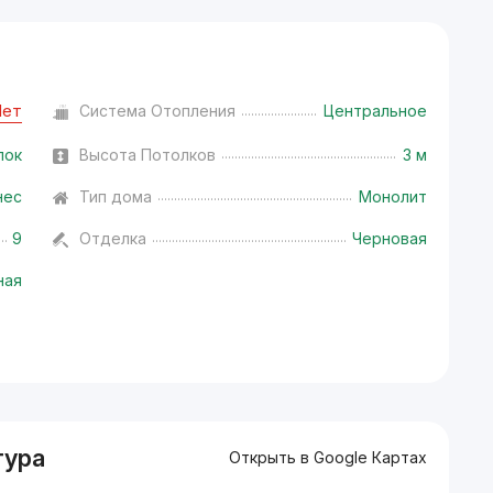
Нет
Система Отопления
Центральное
лок
Высота Потолков
3 м
нес
Тип дома
Монолит
9
Отделка
Черновая
ная
тура
Открыть в Google Картах