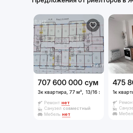
Предложения от риелторов в
Ж
707 600 000
сум
475 8
3к квартира, 77 м²,
13/16 эт.
1к кварт
нет
Ремон
Ремонт
Сануз
Санузел
совместный
Мебел
нет
Мебель