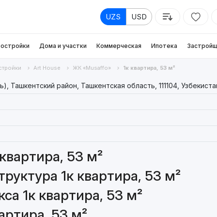
UZS
USD
остройки
Дома и участки
Коммерческая
Ипотека
Застройщ
стройки
Art House
ЖК «Musaffo»
1к квартира, 53 м²
), Ташкентский район, Ташкентская область, 111104, Узбекиста
квартира, 53 м²
руктура 1к квартира, 53 м²
са 1к квартира, 53 м²
артира, 53 м²