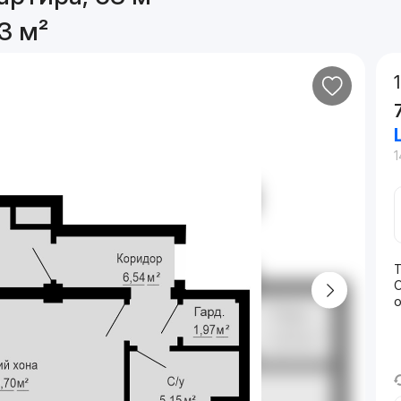
3 м²
1
о