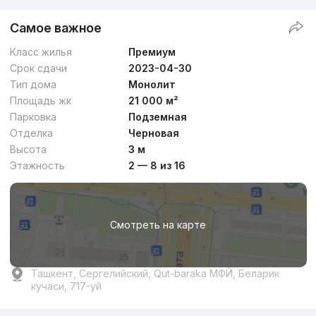
Самое важное
Класс жилья
Премиум
Срок сдачи
2023-04-30
Тип дома
Монолит
Площадь жк
21 000 м²
Парковка
Подземная
Отделка
Черновая
Высота
3 м
Этажность
2 — 8 из 16
Смотреть на карте
Ташкент, Сергелийский, Qut-baraka МФЙ, Беларик
кучаси, 717-уй