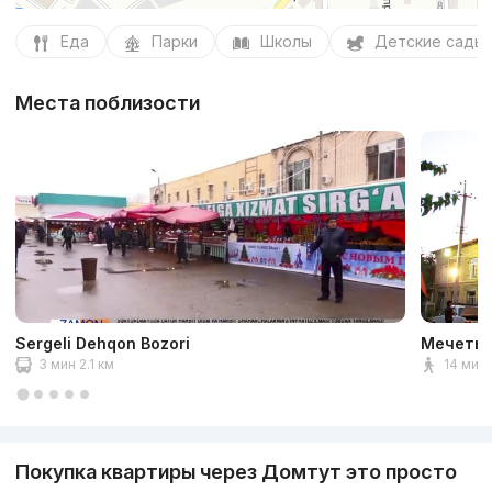
Еда
Парки
Школы
Детские сады
Места поблизости
Sergeli Dehqon Bozori
Мечеть 
3 мин 2.1 км
14 мин 
Покупка квартиры через Домтут это просто