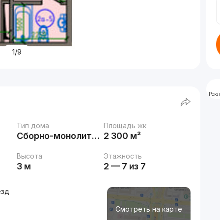
1/9
Рек
Тип дома
Площадь жк
Сборно-монолитный
2 300 м²
Высота
Этажность
3 м
2 — 7 из 7
езд
Смотреть на карте