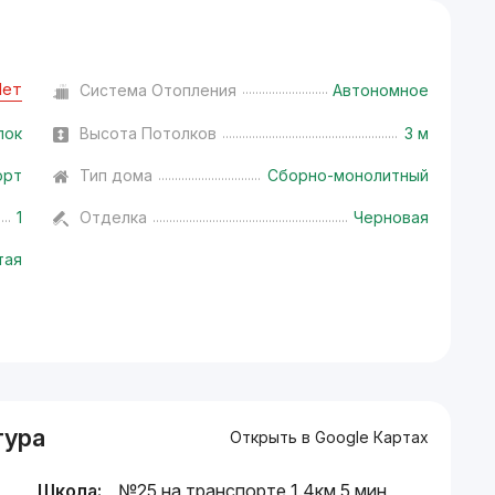
Нет
Система Отопления
Автономное
лок
Высота Потолков
3 м
орт
Тип дома
Сборно-монолитный
1
Отделка
Черновая
тая
тура
Открыть в Google Картах
Школа:
№25 на транспорте 1.4км 5 мин