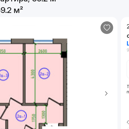
9.2 м²
9
Т