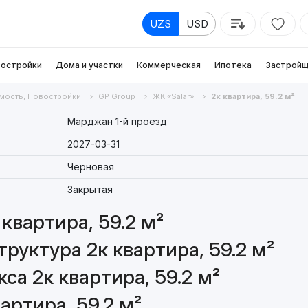
UZS
USD
остройки
Дома и участки
Коммерческая
Ипотека
Застройщ
мость, Новостройки
GP Group
ЖК «Salar»
2к квартира, 59.2 м²
Марджан 1-й проезд
2027-03-31
Черновая
Закрытая
квартира, 59.2 м²
руктура 2к квартира, 59.2 м²
а 2к квартира, 59.2 м²
артира, 59.2 м²