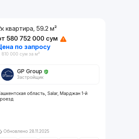
2к квартира, 59.2 м²
от
580 752 000
сум
Цена по запросу
 810 000
сум
за м²
GP Group
Застройщик
ашкентская область, Salar, Марджан 1-й
проезд
Обновлено 28.11.2025