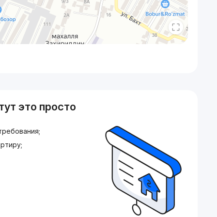
тут это просто
требования;
ртиру;