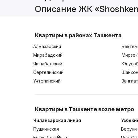
Описание ЖК «Shoshken
Квартиры в районах Ташкента
Алмазарский
Бектем
Мирабадский
Мирзо-
Яшнабадский
Юнусаб
Сергелийский
Шайхон
Учтепинский
Зангиа
Квартиры в Ташкенте возле метро
Чиланзарская линия
Узбеки
Пушкинская
Беруни
Буюк Ипак Йули
Чор-Су