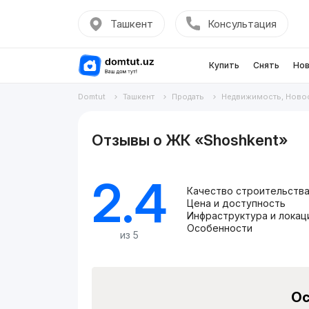
Ташкент
Консультация
Купить
Снять
Нов
Domtut
Ташкент
Продать
Недвижимость, Ново
Отзывы о ЖК «Shoshkent»
2.4
Качество строительств
Цена и доступность
Инфраструктура и локац
Особенности
из 5
Ос