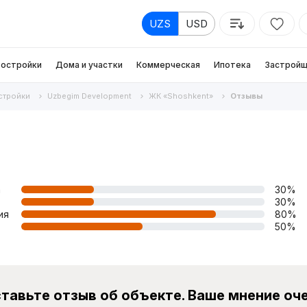
UZS
USD
остройки
Дома и участки
Коммерческая
Ипотека
Застройщ
стройки
Uzbegim Development
ЖК «Shoshkent»
Отзывы
а
30%
30%
ия
80%
50%
тавьте отзыв об объекте. Ваше мнение оч