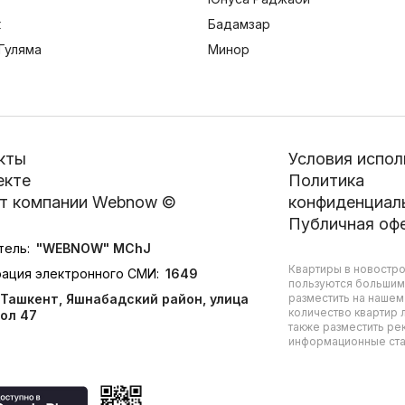
к
Бадамзар
Гуляма
Минор
кты
Условия испол
екте
Политика
т компании Webnow ©
конфиденциал
Публичная оф
тель:
"WEBNOW" MChJ
Квартиры в новостро
рация электронного СМИ:
1649
пользуются большим
Ташкент, Яшнабадский район, улица
разместить на нашем
количество квартир л
ол 47
также разместить ре
информационные стат