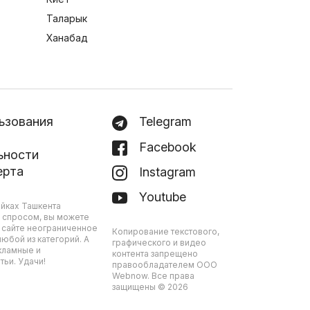
Таларык
Ханабад
ьзования
Telegram
Facebook
ьности
ерта
Instagram
Youtube
йках Ташкента
 спросом, вы можете
 сайте неограниченное
Копирование текстового,
юбой из категорий. А
графического и видео
кламные и
контента запрещено
ьи. Удачи!
правообладателем ООО
Webnow. Все права
защищены © 2026