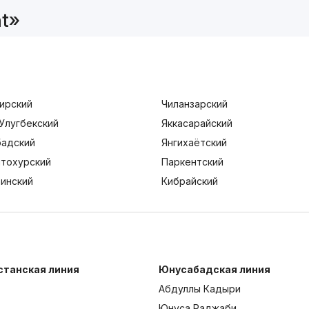
t»
ирский
Чиланзарский
Улугбекский
Яккасарайский
адский
Янгихаётский
тохурский
Паркентский
тинский
Кибрайский
станская линия
Юнусабадская линия
Абдуллы Кадыри
Юнуса Раджаби