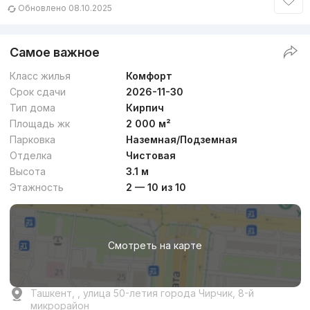
Обновлено 08.10.2025
Самое важное
Класс жилья
Комфорт
Срок сдачи
2026-11-30
Тип дома
Кирпич
Площадь жк
2 000 м²
Парковка
Наземная/Подземная
Отделка
Чистовая
Высота
3.1 м
Этажность
2 — 10 из 10
Смотреть на карте
Ташкент, , улица 50-летия города Чирчик, 8-й
микрорайон