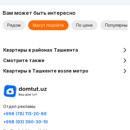
2-комнатные квартиры площадью от 50 до 69 кв. м. Цена
на них стартует от 214.140.000 сум.
Вам может быть интересно
Покупка квартир возможна в рассрочку. Для уточнения
Рядом
Могут подойти
По цене
Популярные
деталей и более подробной информации просьба
связываться с застройщиком.
Квартиры в районах Ташкента
Смотрите также
Квартиры в Ташкенте возле метро
Отдел рекламы
+998 (78) 113-20-86
+998 (93) 390-30-10