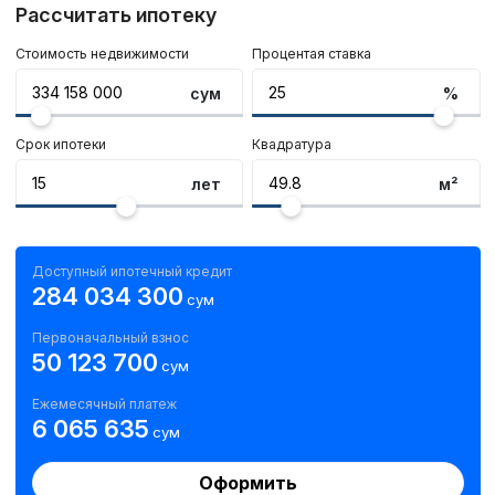
Рассчитать ипотеку
Стоимость недвижимости
Процентая ставка
сум
%
Срок ипотеки
Квадратура
лет
м²
Доступный ипотечный кредит
284 034 300
сум
Первоначальный взнос
50 123 700
сум
Ежемесячный платеж
6 065 635
сум
Оформить