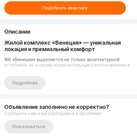
Подобрать квартиру
Описание
Жилой комплекс «Венеция» — уникальная
локация и премиальный комфорт
ЖК «Венеция» выделяется не только архитектурной
эстетикой, но и своим исключительным расположением в
центре Ташкента. Комплекс находится напротив
знаменитой мечети «Минор», рядом с каналом Анхор,
который создаёт атмосферу спокойствия и гармонии.
Подробнее
Лаконичный и выразительный фасад здания выполнен в
оригинальном стиле, что придаёт проекту статусный
внешний вид.
Объявление заполнено не корректно?
Объект состоит из 26 этажей, где предусмотрены
Сообщите нам и мы разберёмся в проблеме
пентхаусы на верхнем уровне, а также двухэтажные
коммерческие пространства. Внутренний двор станет
Пожаловаться
уютной зоной отдыха для жителей: зелёные насаждения,
детские площадки, прогулочные дорожки и