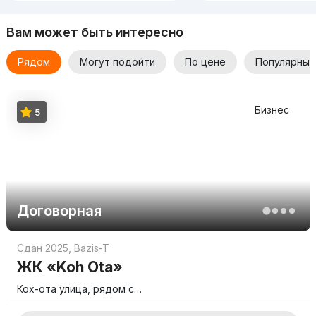
пассажирским,
Вам может быть интересно
стандартным грузовым,
Рядом
Могут подойти
По цене
Популярные
удлинённым грузовым для крупногабаритного
транспорта.
Бизнес
5
Все лифты подключены к независимому резервному
питанию, что обеспечивает бесперебойную работу даже
при отключении электричества.
Договорная
Сдан 2025
,
Bazis-T
ЖК «Koh Ota»
Кох-ота улица, рядом с…