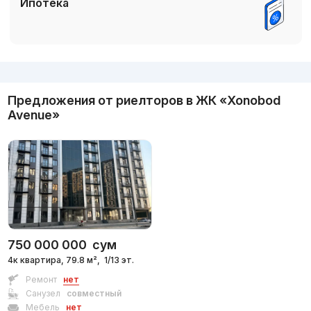
Ипотека
Реклама
Предложения от риелторов в
ЖК «Xonobod
Avenue»
750 000 000
сум
4к квартира, 79.8 м²,
1/13 эт.
Ремонт
нет
Санузел
совместный
Мебель
нет