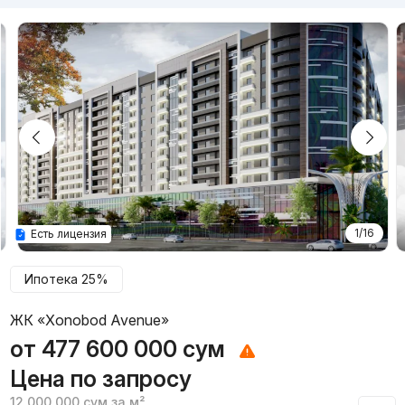
1/16
Есть лицензия
Ипотека 25%
ЖК «Xonobod Avenue»
от
477 600 000
сум
Цена по запросу
12 000 000
сум
за м²