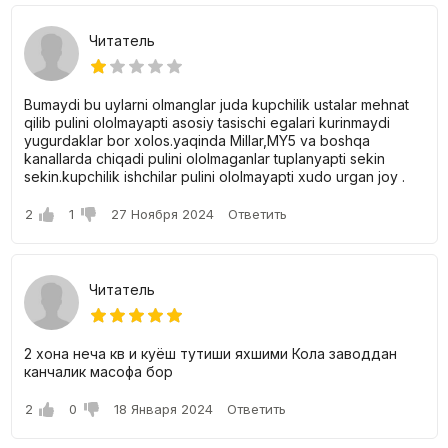
различными планировками, что позволяет подобрать
идеальный вариант в зависимости от образа и
предпочтений. Вся квартира сдается
в черной отделке
,
Читатель
что дает безграничные возможности для создания
индивидуального интерьера, отражающего ваш стиль и
вкус.
Bumaydi bu uylarni olmanglar juda kupchilik ustalar mehnat
qilib pulini ololmayapti asosiy tasischi egalari kurinmaydi
Ключевые преимущества ЖК «Хонобод
yugurdaklar bor xolos.yaqinda Millar,MY5 va boshqa
проспект»
kanallarda chiqadi pulini ololmaganlar tuplanyapti sekin
sekin.kupchilik ishchilar pulini ololmayapti xudo urgan joy .
Комфорт
-класс
– баланс доступности, качества и
удобства.
2
1
27 Ноября 2024
Ответить
Монолитно-каркасная технология
– прочность,
сохранение и надежность.
Черновая отделка
– свобода выбора дизайнерского
решения.
Читатель
Открытая парковка
– удобное расположение для
автомобилей жильцов.
Закрытая территория
– высокий уровень безопасности и
комфорта.
2 хона неча кв и куёш тутиши яхшими Кола заводдан
канчалик масофа бор
2
0
18 Января 2024
Ответить