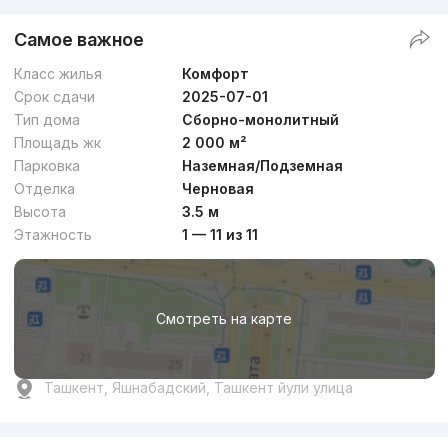
Самое важное
Класс жилья
Комфорт
Срок сдачи
2025-07-01
Тип дома
Сборно-монолитный
Площадь жк
2 000 м²
Парковка
Наземная/Подземная
Отделка
Черновая
Высота
3.5 м
Этажность
1 — 11 из 11
Смотреть на карте
Ташкент, Яшнабадский, Ташкент йули улица