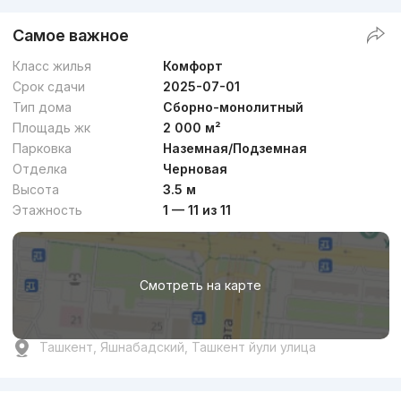
Самое важное
Класс жилья
Комфорт
Срок сдачи
2025-07-01
Тип дома
Сборно-монолитный
Площадь жк
2 000 м²
Парковка
Наземная/Подземная
Отделка
Черновая
Высота
3.5 м
Этажность
1 — 11 из 11
Смотреть на карте
Ташкент, Яшнабадский, Ташкент йули улица