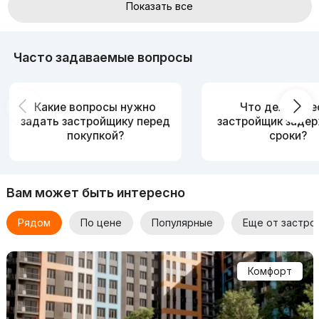
Показать все
Для уточнения деталей и более подробной информации
просьба связываться с застройщиком.
Часто задаваемые вопросы
Какие вопросы нужно
Что делать, е
задать застройщику перед
застройщик заде
покупкой?
сроки?
Вам может быть интересно
Рядом
По цене
Популярные
Еще от застро
Комфорт