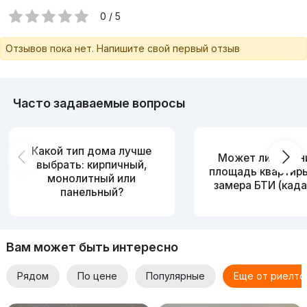
Ko'proq noyob takliflar uchun bizning saytda tashrif buyuring:
0 / 5
kupidom.uz va bizning Telegram kanalimiz:
uybor_toshkent_uybozor
Отзывов пока нет. Напишите свой первый отзыв
Часто задаваемые вопросы
Какой тип дома лучше
Может ли измен
выбрать: кирпичный,
площадь квартир
монолитный или
замера БТИ (када
панельный?
Вам может быть интересно
Рядом
По цене
Популярные
Еще от риелто