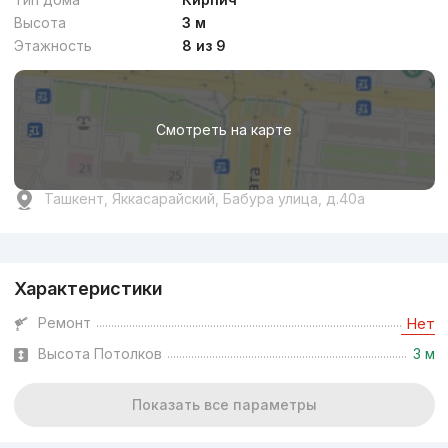
Высота
3 м
Этажность
8 из 9
Смотреть на карте
Ташкент, Яккасарайский, Бабура улица, д.40а
Реклама
Характеристики
Ремонт
Нет
Высота Потолков
3 м
Показать все параметры