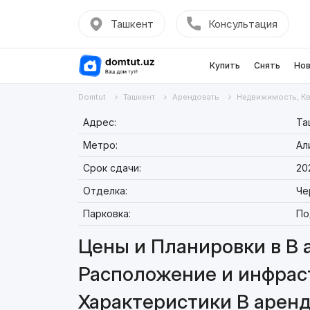
Ташкент
Консультация
Купить
Снять
Нов
Domtut
Ташкент
Арендовать
Недвижимость, К
Адрес:
Та
Метро:
Ал
Срок сдачи:
20
Отделка:
Че
Парковка:
По
Цены и Планировки в В 
Расположение и инфраст
Характеристики В аренд