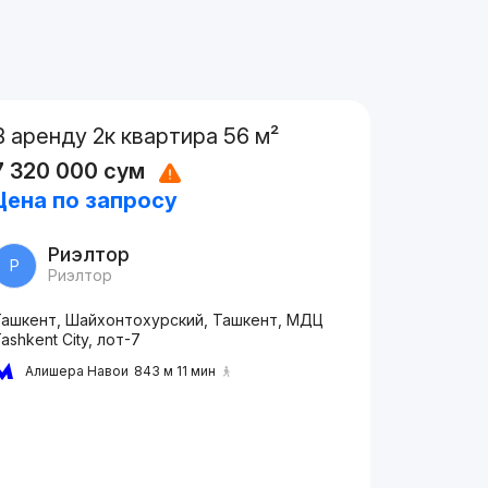
В аренду 2к квартира 56 м²
7 320 000
сум
Цена по запросу
Риэлтор
Р
Риэлтор
Ташкент, Шайхонтохурский, Ташкент, МДЦ
ashkent City, лот-7
Алишера Навои
843 м 11 мин