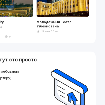
ity
Молодежный Театр
Mediap
Узбекистана
км
15мин
12 мин 1.2км
тут это просто
требования;
ртиру;