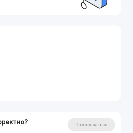
олл, Станции Дружбы Народов, ТЦ Самарканд Дарвоза,
йхон, Кафе Сой, Корзинка, NEXT ТРЦ, Чакар ЖК NRG U
ne
ороду Ташкент!
!
рректно?
Пожаловаться