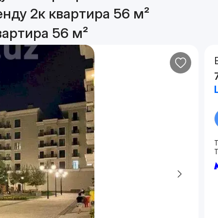
енду 2к квартира 56 м²
вартира 56 м²
T