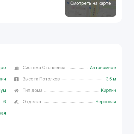
Смотреть на карте
вро
Система Отопления
Автономное
пич
Высота Потолков
3.5 м
иум
Тип дома
Кирпич
6
Отделка
Черновая
ная