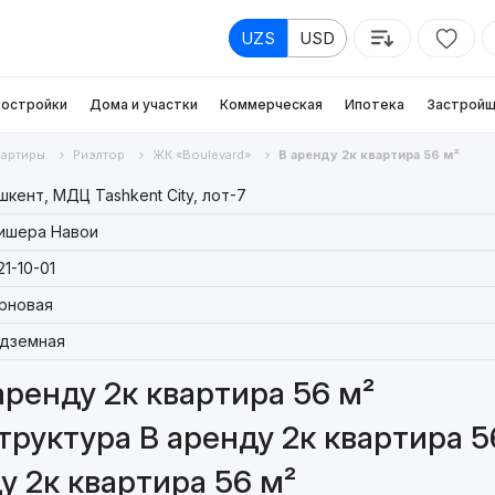
UZS
USD
остройки
Дома и участки
Коммерческая
Ипотека
Застройщ
вартиры
Риэлтор
ЖК «Boulevard»
В аренду 2к квартира 56 м²
шкент, МДЦ Tashkent City, лот-7
ишера Навои
21-10-01
рновая
дземная
аренду 2к квартира 56 м²
руктура В аренду 2к квартира 5
у 2к квартира 56 м²