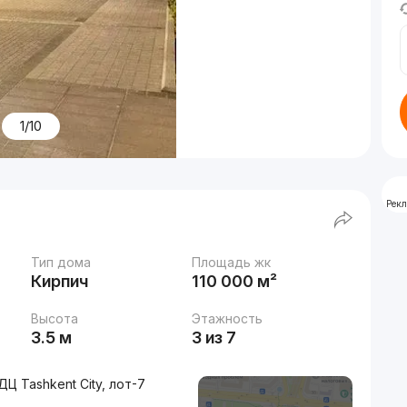
1/10
Рек
Тип дома
Площадь жк
Кирпич
110 000 м²
Высота
Этажность
3.5 м
3 из 7
Ц Tashkent City, лот-7