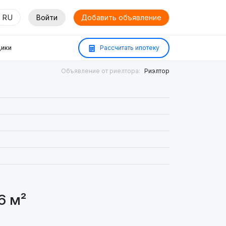
RU
Войти
Добавить объявление
ики
Рассчитать ипотеку
Объявление от риелтора:
Риэлтор
6 м²