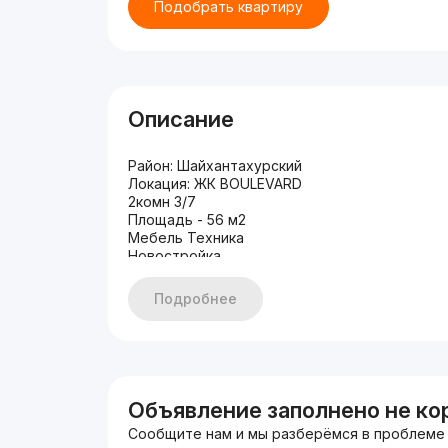
Подобрать квартиру
Описание
Район: Шайхантахурский
Локация: ЖК BOULEVARD
2комн 3/7
Площадь - 56 м2
Мебель Техника
Новостройка
Рядом есть: Ташкент Сити, Ташкент сити м
Медиа Парк, Рынок Чорсу, Корзинка, Кафе Ра
Подробнее
TOWER, Kaмолон, City Mall, Boulеvard. Nest O
Имеется более 20 000 объектов по всему г
Моб: +998 99 967 03 33 (тг 24/7)
С уважением Муслима
Экспертные решения в сфере недвижимости
Комиссионные 50%
Объявление заполнено не ко
Сообщите нам и мы разберёмся в проблеме