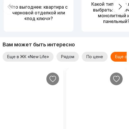
Какой тип дома
Что выгоднее: квартира с
выбрать: кирпи
черновой отделкой или
монолитный 
«под ключ»?
панельный
Вам может быть интересно
Еще в ЖК «New Life»
Рядом
По цене
Еще о