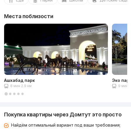
Места поблизости
Ашхабад парк
Эко пар
8 мин 2.9 км
9 мин 3
Покупка квартиры через Домтут это просто
Найдём оптимальный вариант под ваши требования;