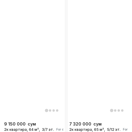
9 150 000
сум
7 320 000
сум
2к квартира, 64 м²,
3/7 эт.
2к квартира, 65 м²,
5/12 эт.
For days
For d