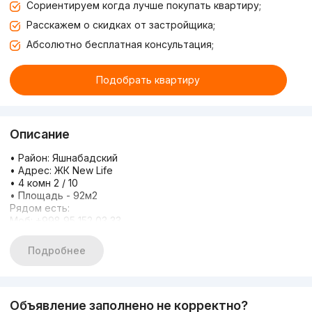
Сориентируем когда лучше покупать квартиру;
Расскажем о скидках от застройщика;
Абсолютно бесплатная консультация;
Подобрать квартиру
Описание
• Район: Яшнабадский
• Адрес: ЖК New Life
• 4 комн 2 / 10
• Площадь - 92м2
Рядом есть:
Моб: +998 95 152 03 33
ТГ - 24/7
С уважением Атхамбек
Подробнее
Эксперт в сфере недвижимости!
ИМЕЕТСЯ БОЛЕЕ 20 000 ЭКСКЛЮЗИВНЫХ ВАРИАНТОВ ПО
ВСЕМИ ТАШКЕНТУ !!!
КОМИССИОННЫЙ 50%
Объявление заполнено не корректно?