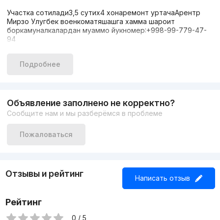
Участка сотилади3,5 сутих4 хонаремонт уртачаАрентр
Мирзо Улугбек военкоматяшашга хамма шароит
боркамуналкалардан муаммо йукномер:+998-99-779-47-
94
Подробнее
Объявление заполнено не корректно?
Сообщите нам и мы разберёмся в проблеме
Пожаловаться
Отзывы и рейтинг
Написать отзыв
Рейтинг
0 / 5