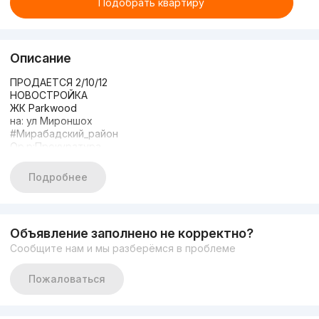
Подобрать квартиру
Описание
ПРОДАЕТСЯ 2/10/12
НОВОСТРОЙКА
ЖК Parkwood
на: ул Мироншох
#Мирабадский_район
Ор.р:Прокуратура
#Комната_2
Этаж: 10
Подробнее
Этажность:12
Общая площадь: 42м2
Состояние: Предчистовая отделка
Лифт есть
Объявление заполнено не корректно?
ЦЕНА: 105 000$
Сообщите нам и мы разберёмся в проблеме
Тел: +998970178282
Tел:
Пожаловаться