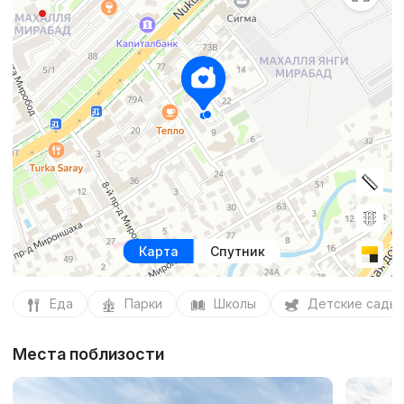
Карта
Спутник
Еда
Парки
Школы
Детские сады
Места поблизости