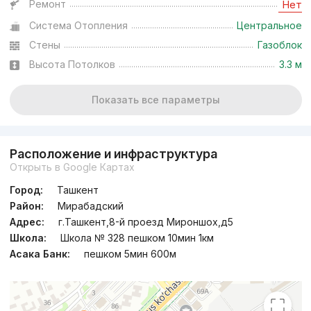
Ремонт
Нет
Система Отопления
Центральное
Стены
Газоблок
Высота Потолков
3.3 м
Показать все параметры
Расположение и инфраструктура
Открыть в Google Картах
Город:
Ташкент
Район:
Мирабадский
Адрес:
г.Ташкент,8-й проезд Мироншох,д5
Школа:
Школа № 328 пешком 10мин 1км
Асака Банк:
пешком 5мин 600м