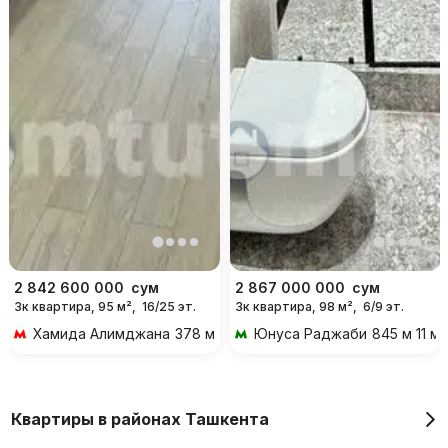
2 842 600 000
сум
2 867 000 000
сум
3к квартира, 95 м²,
16/25 эт.
3к квартира, 98 м²,
6/9 эт.
Хамида Алимджана
378 м 5 мин пешком
Юнуса Раджаби
845 м 11 м
Квартиры в районах Ташкента