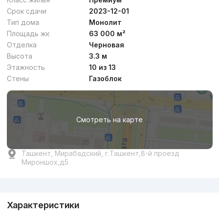
Срок сдачи
2023-12-01
Тип дома
Монолит
Площадь жк
63 000 м²
Отделка
Черновая
Высота
3.3 м
Этажность
10 из 13
Стены
Газоблок
Смотреть на карте
Ташкент, Мирабадский, г.Ташкент,8-й проезд
Мироншох,д5
Реклама
Характеристики