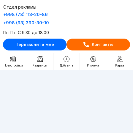
Отдел рекламы
+998 (78) 113-20-86
+998 (93) 390-30-10
Пн-Пт. С 9:30 до 18:00
Перезвоните мне
Контакты
RU
UZ
Контакты
Новостройки
Квартиры
Добавить
Ипотека
Карта
О проекте
Проект компании Webnow ©
Условия использования
Политика конфиденциальности
Публичная оферта