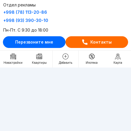
Отдел рекламы
+998 (78) 113-20-86
+998 (93) 390-30-10
Пн-Пт. С 9:30 до 18:00
Перезвоните мне
Контакты
RU
UZ
Контакты
Новостройки
Квартиры
Добавить
Ипотека
Карта
О проекте
Проект компании Webnow ©
Условия использования
Политика конфиденциальности
Публичная оферта