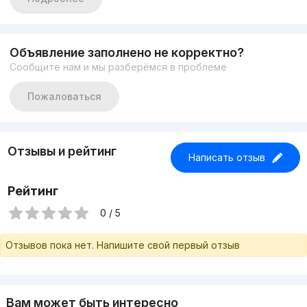
Состояние - хорошее
Описание - не далеко от дороги, въезд для авто. Бассейн
зимний, сауна , 4с.у. Фасад 15м2
Цена - 270.000$ стартовая
Объявление заполнено не корректно?
Телефон : +99893 581 10 20 Фарид
Сообщите нам и мы разберёмся в проблеме
+99894 661 10 30 Тимур
Наш бот в Telegramm http://telegram.me/fartimB_bot
Пожаловаться
Отзывы и рейтинг
Написать отзыв
Рейтинг
0 / 5
Отзывов пока нет. Напишите свой первый отзыв
Вам может быть интересно