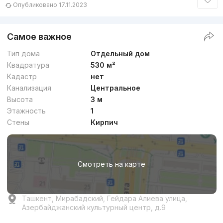
Опубликовано 17.11.2023
Самое важное
Тип дома
Отдельный дом
Квадратура
530 м²
Кадастр
нет
Канализация
Центральное
Высота
3 м
Этажность
1
Стены
Кирпич
Смотреть на карте
Ташкент, Мирабадский, Гейдара Алиева улица,
Азербайджанский культурный центр, д.9