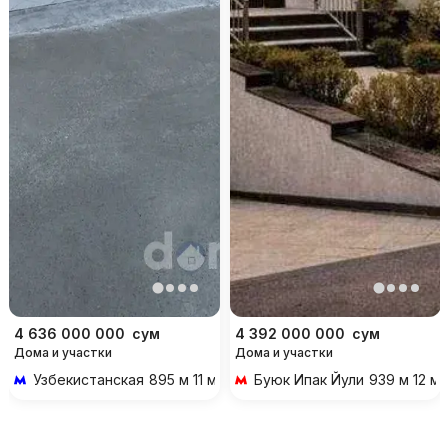
4 636 000 000
сум
4 392 000 000
сум
Дома и участки
Дома и участки
Узбекистанская
895 м 11 мин пешком
Буюк Ипак Йули
939 м 12 м