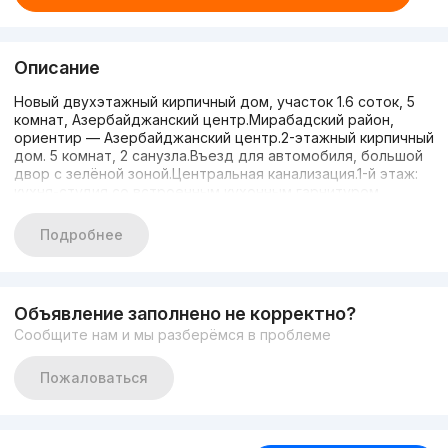
Описание
Новый двухэтажный кирпичный дом, участок 1.6 соток, 5
комнат, Азербайджанский центр.Мирабадский район,
ориентир — Азербайджанский центр.2-этажный кирпичный
дом. 5 комнат, 2 санузла.Въезд для автомобиля, большой
двор с зелёной зоной.Центральная канализация.1-й этаж:
кухня-студия со встроенным кухонным гарнитуром,
просторный зал, санузел.2-й этаж: просторный холл, 3
просторные спальни, санузел.Видео по запросу в
Подробнее
Telegram.+998917841982
Объявление заполнено не корректно?
Сообщите нам и мы разберёмся в проблеме
Пожаловаться