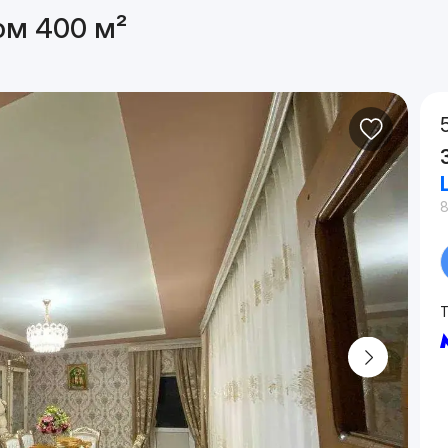
ом 400 м²
²