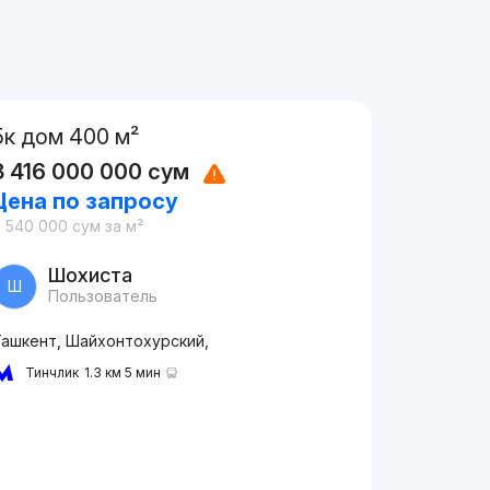
5к дом 400 м²
3 416 000 000
сум
Цена по запросу
8 540 000
сум
за м²
Шохиста
Ш
Пользователь
Ташкент, Шайхонтохурский,
Тинчлик
1.3 км 5 мин