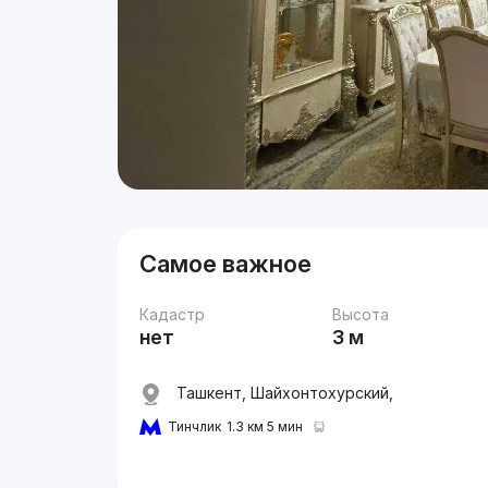
Самое важное
Кадастр
Высота
нет
3 м
Ташкент, Шайхонтохурский,
Тинчлик
1.3 км 5 мин