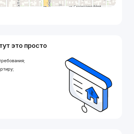
тут это просто
требования;
ртиру;