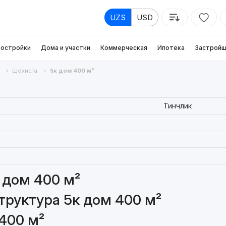
UZS
USD
остройки
Дома и участки
Коммерческая
Ипотека
Застройщ
Шохиста
5к дом 400 м²
Тинчлик
 дом 400 м²
руктура 5к дом 400 м²
400 м²