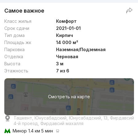
Самое важное
Класс жилья
Комфорт
Срок сдачи
2021-01-01
Тип дома
Кирпич
Площадь жк
14 000 м²
Парковка
Наземная/Подземная
Отделка
Черновая
Высота
3 м
Этажность
7 из 6
Смотреть на карте
Ташкент, Юнусабадский, Юнусабадский, 13, Фирдавсий
4-й проезд, Фирдавсий махалля
Минор
1.4 км 5 мин