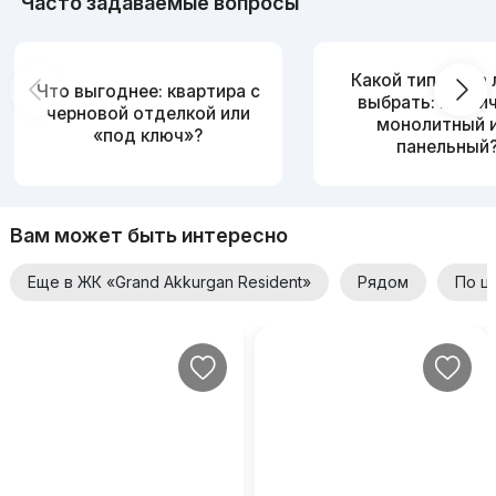
Часто задаваемые вопросы
Какой тип дома
Что выгоднее: квартира с
выбрать: кирпи
черновой отделкой или
монолитный 
«под ключ»?
панельный
Вам может быть интересно
Еще в ЖК «Grand Akkurgan Resident»
Рядом
По ц