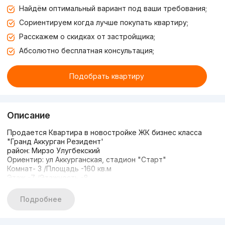
Найдём оптимальный вариант под ваши требования;
Сориентируем когда лучше покупать квартиру;
Расскажем о скидках от застройщика;
Абсолютно бесплатная консультация;
Подобрать квартиру
Описание
Продается Квартира в новостройке ЖК бизнес класса
"Гранд Аккурган Резидент'
район: Мирзо Улугбекский
Ориентир: ул Аккурганская, стадион "Старт"
Комнат- 3 /Площадь -160 кв.м
Этаж -7 /Этажность -8
Состояние - коробка
Рядом: Стадион Старт, Номосковская
Подробнее
Кадастр есть
Наземная парковка (на заднем дворе)
Ограждённый благоустроенный двор