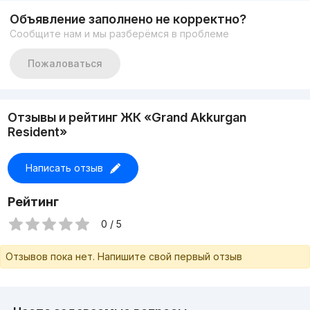
2 детские площадки
Объявление заполнено не корректно?
Цена: 220 000 $
Сообщите нам и мы разберёмся в проблеме
Подробности по телефону:
+998774045026 Ойбек
Пожаловаться
Отзывы и рейтинг ЖК «Grand Akkurgan
Resident»
Написать отзыв
Рейтинг
0 / 5
Отзывов пока нет. Напишите свой первый отзыв