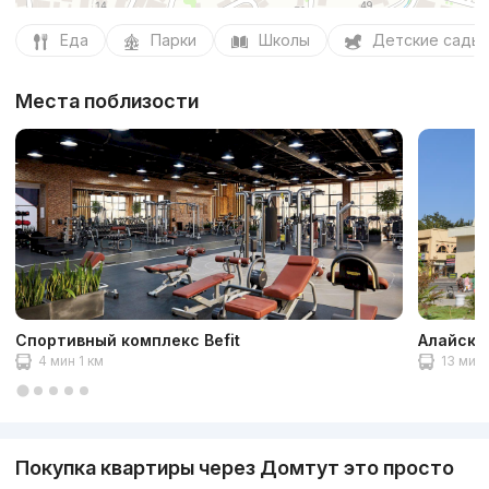
Еда
Парки
Школы
Детские сады
Места поблизости
Спортивный комплекс Befit
Алайски
4 мин 1 км
13 мин 
Покупка квартиры через Домтут это просто