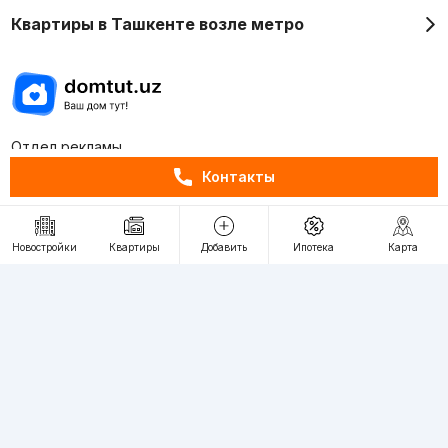
Квартиры в Ташкенте возле метро
Отдел рекламы
+998 (78) 113-20-86
Контакты
+998 (93) 390-30-10
Пн-Пт. С 9:30 до 18:00
Новостройки
Квартиры
Добавить
Ипотека
Карта
RU
UZ
Контакты
О проекте
Проект компании Webnow ©
Условия использования