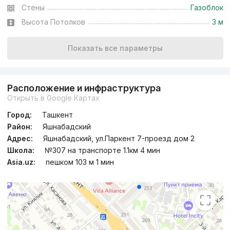
Сдан
,
Nikolay2
Стены
Газоблок
3к квартира, 110 м²
Высота Потолков
3 м
+998 (90) 985...
Показать все параметры
Расположение и инфраструктура
Открыть в Google Картах
Город:
Ташкент
Район:
Яшнабадский
Адрес:
Яшнабадский, ул.Паркент 7-проезд дом 2
Школа:
№307 на транспорте 1.1км 4 мин
Asia.uz:
пешком 103 м 1 мин