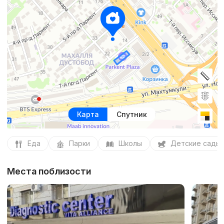
Карта
Спутник
Еда
Парки
Школы
Детские сады
Места поблизости