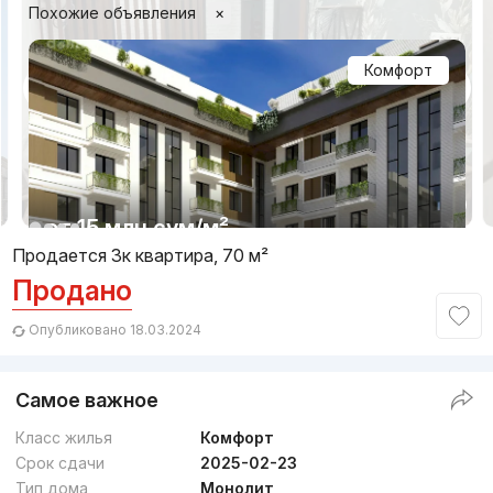
Похожие объявления
×
Комфорт
1/14
от
15 млн
сум
/м²
Продается 3к квартира, 70 м²
Продано
Сдан 2025
,
Parkent Gardens
ЖК «Parkent Gardens»
Опубликовано 18.03.2024
+998 (78) 113...
Самое важное
Класс жилья
Комфорт
Срок сдачи
2025-02-23
Тип дома
Монолит