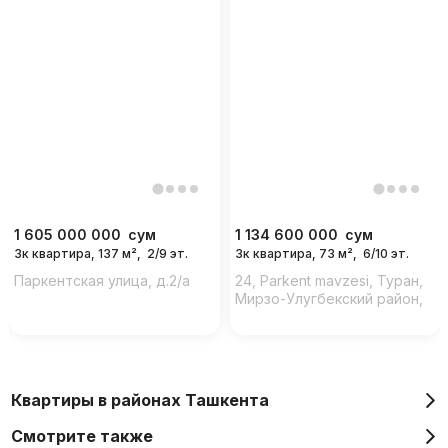
1 605 000 000
сум
1 134 600 000
сум
3к квартира, 137 м²,
2/9 эт.
3к квартира, 73 м²,
6/10 эт.
Паркентская улица, д.2/a
24, Parkent mavzesi, Туран,
Мирзо-Улугбекский район,
Ташкент, 100000,
Узбекистан
Квартиры в районах Ташкента
Смотрите также