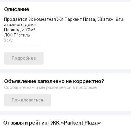
Описание
Продаётся 3х комнатная ЖК Паркент Плаза, 5й этаж, 9ти
этажного дома
Площадь: 70м²
ЛОФТ"стиль
2с/у
Мебель и техника
Цена : 100.000 $
Ипатеку рассматривают :110.000$
Подробнее
Подробности по телефону
+998997883010 Светлана
Объявление заполнено не корректно?
Сообщите нам и мы разберёмся в проблеме
Пожаловаться
Отзывы и рейтинг ЖК «Parkent Plaza»