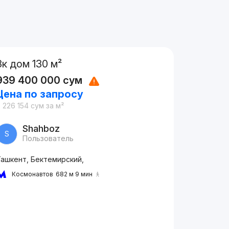
3к дом 130 м²
939 400 000
сум
Цена по запросу
 226 154
сум
за м²
Shahboz
S
Пользователь
Ташкент, Бектемирский,
Космонавтов
682 м 9 мин