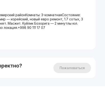
емирский районКомнаты: 3-комнатнаяСостояние:
р — корейский, новый евро ремонт, 1.7 сотых, 3
ркет. Масжит. Куйлик Бозорига — 2 минутлы юл.
 локация.+998 90 111 17 07
рректно?
Пожаловаться