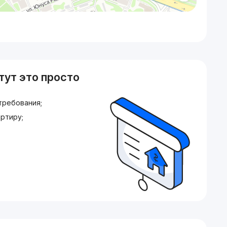
тут это просто
требования;
ртиру;