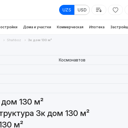
UZS
USD
остройки
Дома и участки
Коммерческая
Ипотека
Застройщ
Shahboz
3к дом 130 м²
Космонавтов
 дом 130 м²
руктура 3к дом 130 м²
130 м²