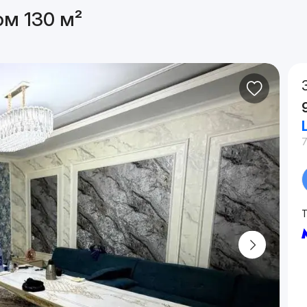
ом 130 м²
7