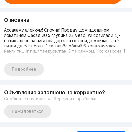
Описание
Ассаламу алейкум! Спочна! Продам дом идеалном
локатциям Фасад 20,5 глубина 23 метр. Уй сотилади 4,7
сотих аллон ва чигатой дарваза ортасида жойлашган 2
линия да. 5 та хона, 1 та зал бл общий 6 хона хаммаси
йенги пишиг гишттан курилган. 2 та хаммом. 1 хожатхона. 1
та подвал. 1 ошхона 5га5 метр. Гараж кисми катта 2 та
машинага молжалланга. махалла тор емас 2 газел мошина
йонма йотади. йонида мактаблар, бохчалар, бозорча,
Подробнее
чигатой карзинка масжит бор жуда хаммаси якин. Тинчлик
метрога пийода 7 минутлик йол. беруни метрогахам 8
минутли юл пийода юрилса. транспорт муаммоси йок.
чорсу бозорига 2,5 кл. махалла инсонлари хаммаси yaxshi
Объявление заполнено не корректно?
инсоллар ески чиготойли шетте одамлари. сотилиш сабаб
Сообщите нам и мы разберёмся в проблеме
бошка жойга кочиб кетвоммиз шунга сотилвотти. яхшилаб
окиб телефон килилар. йоки телеграмм дан йозилар.
903457474 азгина суннатига отилади
Пожаловаться