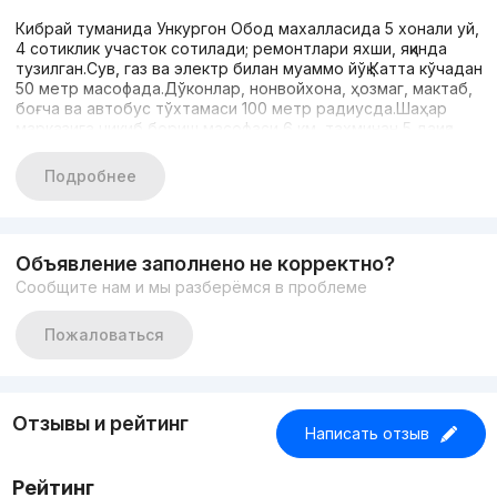
Кибрай туманида Ункургон Обод махалласида 5 хонали уй,
4 сотиклик участок сотилади; ремонтлари яхши, яқинда
тузилган.Сув, газ ва электр билан муаммо йўқ.Катта кўчадан
50 метр масофада.Дўконлар, нонвойхона, ҳозмаг, мактаб,
боғча ва автобус тўхтамаси 100 метр радиусда.Шаҳар
марказига чикиб бориш масофаси 6 км, тахминан 5 дақиқа
йўл.Ҳовлида мевали дарахтлар бор.Уйда 2 зал, 2 ётоқхона, 1
болалар хонаси бор; кенг, иссиқ пол тўлиқ ўрнатилган.Тинч
Подробнее
жойда, тупик кўчада, атрофи яхши.Мурожаат учун:
998558955
Объявление заполнено не корректно?
Сообщите нам и мы разберёмся в проблеме
Пожаловаться
Отзывы и рейтинг
Написать отзыв
Рейтинг