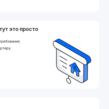
тут это просто
требования;
ртиру;