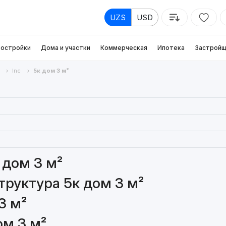
UZS
USD
остройки
Дома и участки
Коммерческая
Ипотека
Застройщ
Inc
5к дом 3 м²
 дом 3 м²
руктура 5к дом 3 м²
3 м²
ом 3 м²