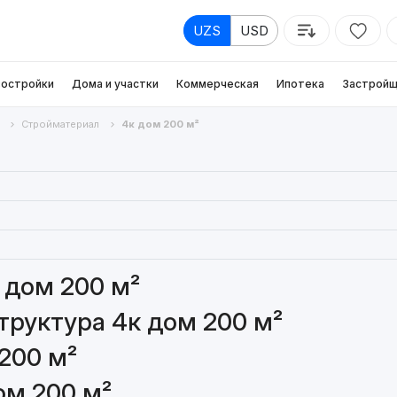
UZS
USD
остройки
Дома и участки
Коммерческая
Ипотека
Застройщ
Стройматериал
4к дом 200 м²
 дом 200 м²
руктура 4к дом 200 м²
200 м²
ом 200 м²