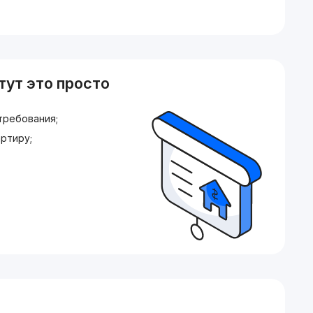
тут это просто
требования;
ртиру;