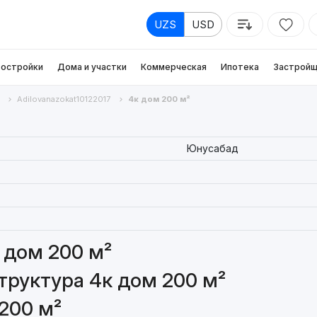
UZS
USD
остройки
Дома и участки
Коммерческая
Ипотека
Застройщ
Adilovanazokat10122017
4к дом 200 м²
Юнусабад
 дом 200 м²
руктура 4к дом 200 м²
200 м²