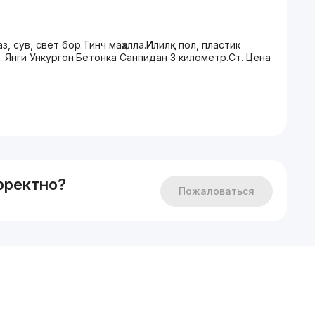
аз, сув, свет бор.Тинч маҳалла.Илилқ пол, пластик
 Янги Ункургон.Бетонка Санпидан 3 километр.Ст. Цена
рректно?
Пожаловаться