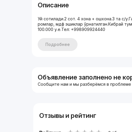
Описание
Уй сотилади.2 сот. 4 хона + ошхона.3 та с/у.Г
ромлар, мдф эшиклар ўрнатилган.Кибрай тум.
100.000 у.е.Тел: +998909924440
Подробнее
Объявление заполнено не ко
Сообщите нам и мы разберёмся в проблеме
Отзывы и рейтинг