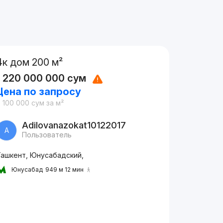
4к дом 200 м²
1 220 000 000
сум
Цена по запросу
 100 000
сум
за м²
Adilovanazokat10122017
A
Пользователь
Ташкент, Юнусабадский,
Юнусабад
949 м 12 мин