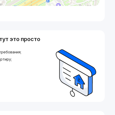
тут это просто
требования;
ртиру;