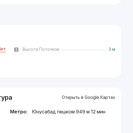
Нет
Высота Потолков
3 м
тура
Открыть в Google Картах
Метро:
Юнусабад пешком 949 м 12 мин