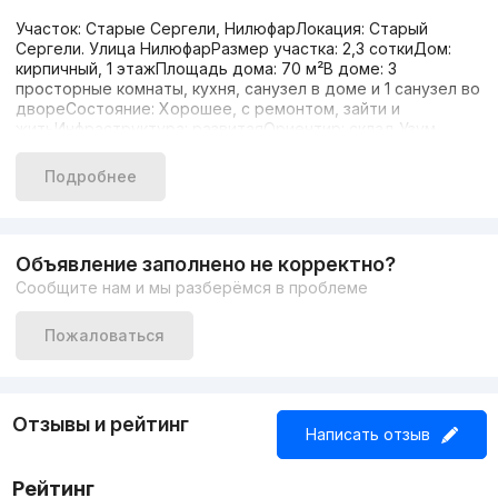
Участок: Старые Сергели, НилюфарЛокация: Старый
Сергели. Улица НилюфарРазмер участка: 2,3 соткиДом:
кирпичный, 1 этажПлощадь дома: 70 м²В доме: 3
просторные комнаты, кухня, санузел в доме и 1 санузел во
двореСостояние: Хорошее, с ремонтом, зайти и
житьИнфраструктура: развитаяОриентир: склад Узум
маркетЦена: 78 000 торг на местеКонтакт для связи:
Гульнара+998908212112+998712519279
Подробнее
Объявление заполнено не корректно?
Сообщите нам и мы разберёмся в проблеме
Пожаловаться
Отзывы и рейтинг
Написать отзыв
Рейтинг