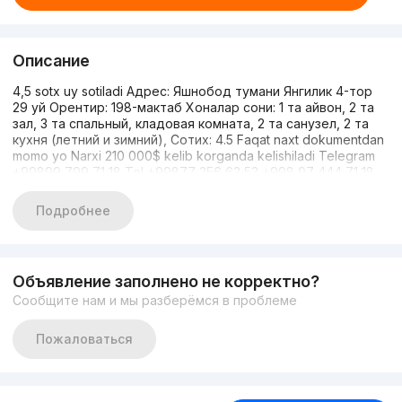
Описание
4,5 sotx uy sotiladi Адрес: Яшнобод тумани Янгилик 4-тор
29 уй Орентир: 198-мактаб Хоналар сони: 1 та айвон, 2 та
зал, 3 та спальный, кладовая комната, 2 та санузел, 2 та
кухня (летний и зимний), Сотих: 4.5 Faqat naxt dokumentdan
momo yo Narxi 210 000$ kelib korganda kelishiladi Telegram
+99899 799 71 18 Tel +99877 356 63 53 +998 97 444 71 18
Подробнее
Объявление заполнено не корректно?
Сообщите нам и мы разберёмся в проблеме
Пожаловаться