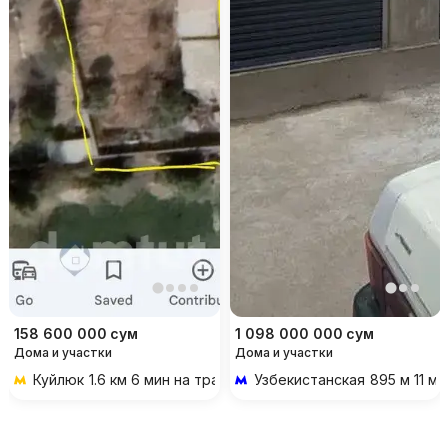
158 600 000
сум
1 098 000 000
сум
Дома и участки
Дома и участки
Куйлюк
1.6 км 6 мин на транспорте
Узбекистанская
895 м 11 м