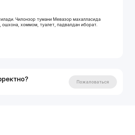
тилади. Чилонзор тумани Мевазор махалласида
а, ошхона, хоммом, туалет, падвалдан иборат.
рректно?
Пожаловаться