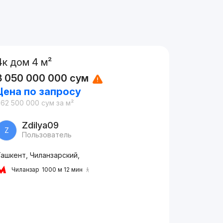
4к дом 4 м²
3 050 000 000
сум
Цена по запросу
762 500 000
сум
за м²
Zdilya09
Z
Пользователь
ашкент, Чиланзарский,
Чиланзар
1000 м 12 мин