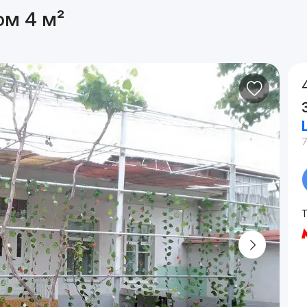
ом 4 м²
Т