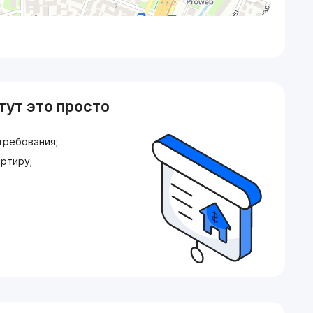
тут это просто
требования;
ртиру;