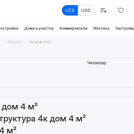
UZS
USD
остройки
Дома и участки
Коммерческая
Ипотека
Застройщ
Zdilya09
4к дом 4 м²
Чиланзар
 дом 4 м²
руктура 4к дом 4 м²
4 м²