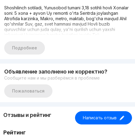
Shoshilinch sotiladi, Yunusobod tumani 3,18 sotihli hovli Xonalar
soni: 5 xona + ayvon Uy remonti o'rta Sentrda joylashgan
Atrofida karzinka, Makro, metro, maktab, bog'cha mavjud Ahil
qo'shnilar Suv, gaz, svet hammasi mavjud Hovli buzib
quruvchilar uchun juda qulay, ya'ni qurilish uchun yaxshi
imkoniyat Uyimizning barcha hujjatlari joyida Tel:
+998977238338 +998977644588
Подробнее
Объявление заполнено не корректно?
Сообщите нам и мы разберёмся в проблеме
Пожаловаться
Отзывы и рейтинг
Написать отзыв
Рейтинг