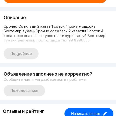
Описание
Срочно Сотилади 2 кават 1 соток 4 хона + ошхона
Бектемир туманиСрочно сотмлали 2 каватли 1 соток 4
хона + ошхона ванна туалет янги курилган уй Бектемир
тумани Бектемир пост олдида тел 99 8990555
Подробнее
Объявление заполнено не корректно?
Сообщите нам и мы разберёмся в проблеме
Пожаловаться
Отзывы и рейтинг
Написать отзыв