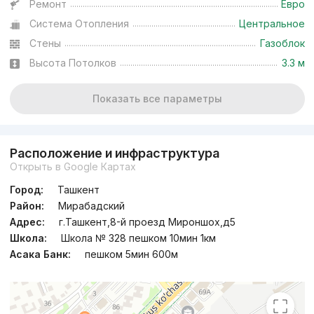
Ремонт
Евро
Система Отопления
Центральное
Стены
Газоблок
Высота Потолков
3.3 м
Показать все параметры
Расположение и инфраструктура
Открыть в Google Картах
Город:
Ташкент
Район:
Мирабадский
Адрес:
г.Ташкент,8-й проезд Мироншох,д5
Школа:
Школа № 328 пешком 10мин 1км
Асака Банк:
пешком 5мин 600м