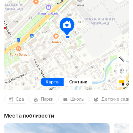
Карта
Спутник
Еда
Парки
Школы
Детские сады
Места поблизости