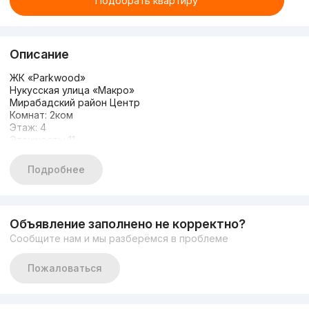
Подобрать квартиру
Описание
ЖК «Parkwood»
Нукусская улица «Макро»
Мирабадский район Центр
Комнат: 2ком
Этаж: 4
Этажность: 11
Общая площадь: 64 м2
Состояние: Новый ремонт
Подробнее
Укомплектованная мебелью и техникой
Закрытый зеленый двор без машин
Подземный паркинг!
Цена: 174.000
Объявление заполнено не корректно?
Сообщите нам и мы разберёмся в проблеме
Пожаловаться