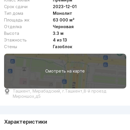
Срок сдачи
2023-12-01
Тип дома
Монолит
Площадь жк
63 000 м²
Отделка
Черновая
Высота
3.3 м
Этажность
4 из 13
Стены
Газоблок
Смотреть на карте
Ташкент, Мирабадский, г.Ташкент,8-й проезд
Мироншох,д5
Реклама
Характеристики