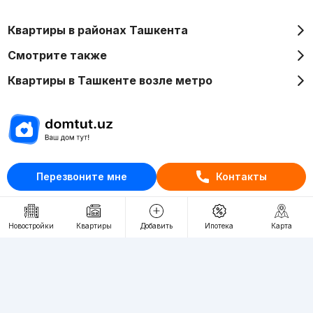
Квартиры в районах Ташкента
Смотрите также
Квартиры в Ташкенте возле метро
Отдел рекламы
Перезвоните мне
Контакты
+998 (78) 113-20-86
+998 (93) 390-30-10
Пн-Пт. С 9:30 до 18:00
Новостройки
Квартиры
Добавить
Ипотека
Карта
RU
UZ
Контакты