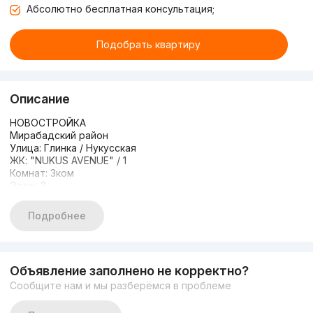
Абсолютно бесплатная консультация;
Подобрать квартиру
Описание
НОВОСТРОЙКА
Мирабадский район
Улица: Глинка / Нукусская
ЖК: "NUKUS AVENUE" / 1
Комнат: 3ком
Этаж: 2
Этажность: 12
Площадь: 117.5м²
Подробнее
Состояние: без ремонта/ терраса
Примечание: вид 180 градусов
Цена: 164.500y.e./ 1м2 1.400у.е.
Телефон:
Объявление заполнено не корректно?
Сообщите нам и мы разберёмся в проблеме