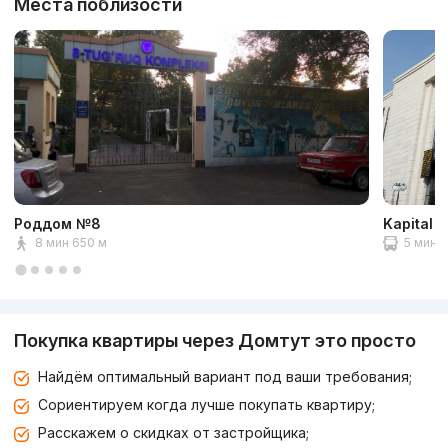
Места поблизости
Роддом №8
Kapital 
8 мин 650 м
5 мин 1
Покупка квартиры через Домтут это просто
Найдём оптимальный вариант под ваши требования;
Сориентируем когда лучше покупать квартиру;
Расскажем о скидках от застройщика;