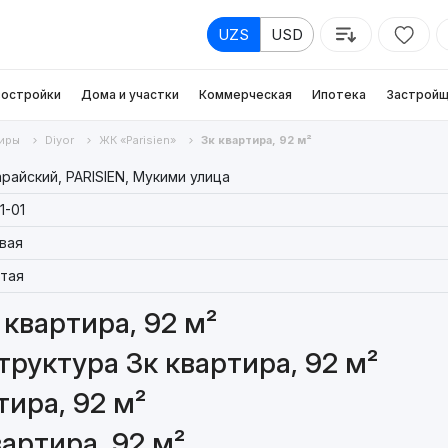
UZS
USD
остройки
Дома и участки
Коммерческая
Ипотека
Застройщ
иры
Diyor
ЖК «Parisien»
3к квартира, 92 м²
райский, PARISIEN, Мукими улица
1-01
вая
тая
квартира, 92 м²
руктура 3к квартира, 92 м²
ира, 92 м²
артира, 92 м²