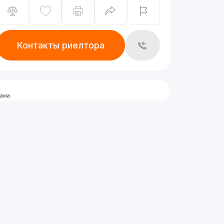
Контакты риелтора
лама