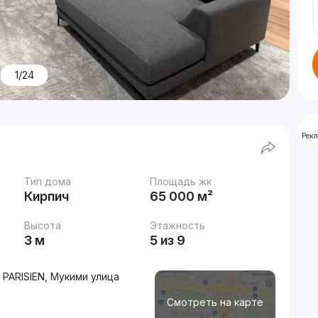
1/24
Рек
Тип дома
Площадь жк
Кирпич
65 000 м²
Высота
Этажность
3 м
5 из 9
 PARISIEN, Мукими улица
Смотреть на карте