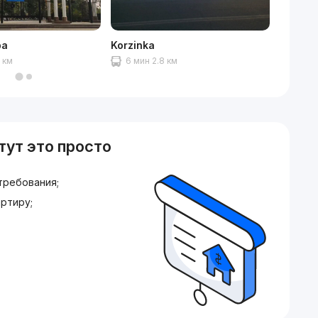
ра
Korzinka
Между
0 км
6 мин 2.8 км
7 мин
тут это просто
требования;
ртиру;