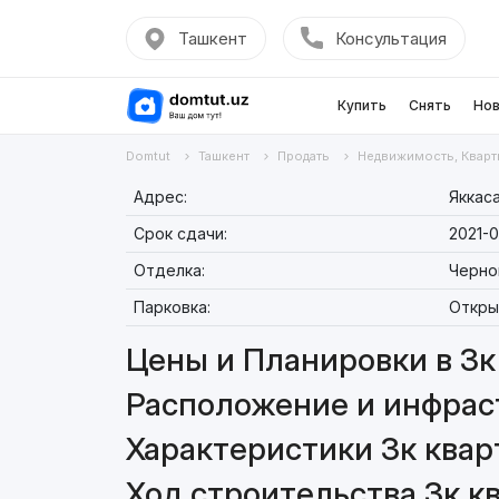
Ташкент
Консультация
Купить
Снять
Нов
Domtut
Ташкент
Продать
Недвижимость, Кварт
Адрес:
Яккаса
Срок сдачи:
2021-0
Отделка:
Черно
Парковка:
Откры
Цены и Планировки в 3к 
Расположение и инфраст
Характеристики 3к кварт
Ход строительства 3к кв