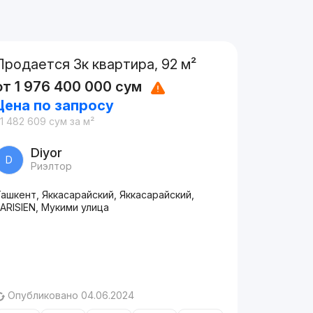
Продается 3к квартира, 92 м²
от
1 976 400 000
сум
Цена по запросу
1 482 609
сум
за м²
Diyor
D
Риэлтор
ашкент, Яккасарайский, Яккасарайский,
ARISIEN, Мукими улица
Опубликовано 04.06.2024