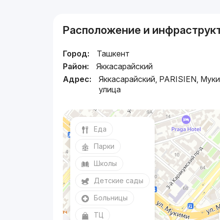
Расположение и инфраструк
Город:
Ташкент
Район:
Яккасарайский
Адрес:
Яккасарайский, PARISIEN, Мук
улица
Еда
Парки
Школы
Детские сады
Больницы
ТЦ