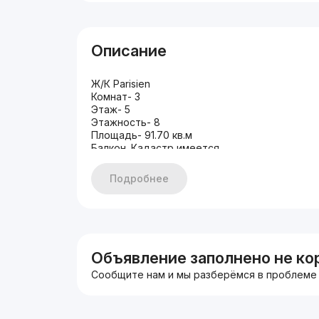
Описание
Ж/К Parisien
Комнат- 3
Этаж- 5
Этажность- 8
Площадь- 91.70 кв.м
Балкон. Кадастр имеется.
Ремонт выполнен качественно.
Стил: хай тек/минимализм
Подробнее
Укомплектована новой качественной мебель
Цена: 162 000$ стартовая
Объявление заполнено не ко
Сообщите нам и мы разберёмся в проблеме