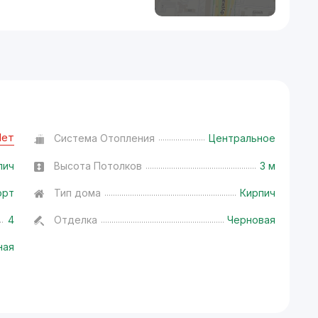
Нет
Система Отопления
Центральное
пич
Высота Потолков
3 м
орт
Тип дома
Кирпич
4
Отделка
Черновая
ная