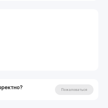
ю, бытовой техникой
рректно?
Пожаловаться