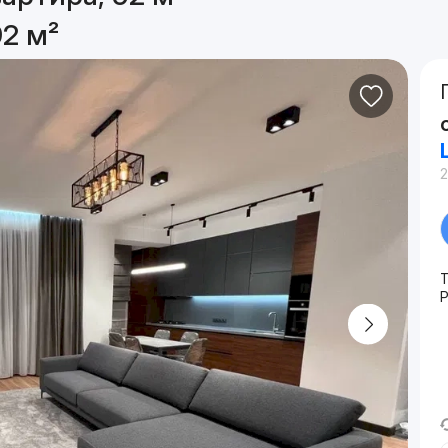
92 м²
2
Т
P