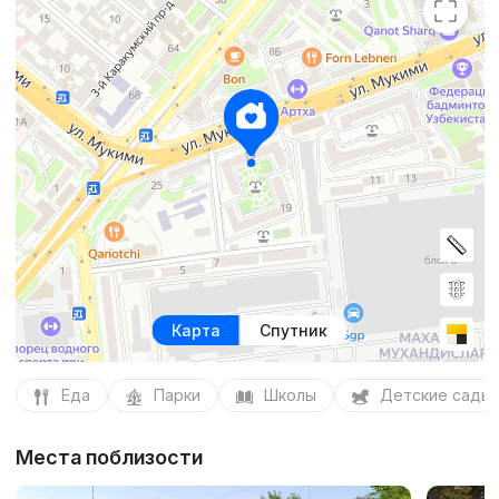
Карта
Спутник
Еда
Парки
Школы
Детские сады
Места поблизости