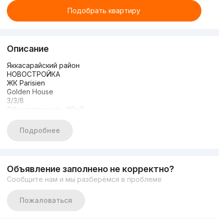
Подобрать квартиру
Описание
Яккасарайский район
НОВОСТРОЙКА
ЖК Parisien
Golden House
3/3/8
Общая площадь: 95м2
Состояние: Евроремонт
Цена - 220.000$
Подробнее
+99898 0007700 Шухрат
#объявление099008
Объявление заполнено не корректно?
Сообщите нам и мы разберёмся в проблеме
Пожаловаться