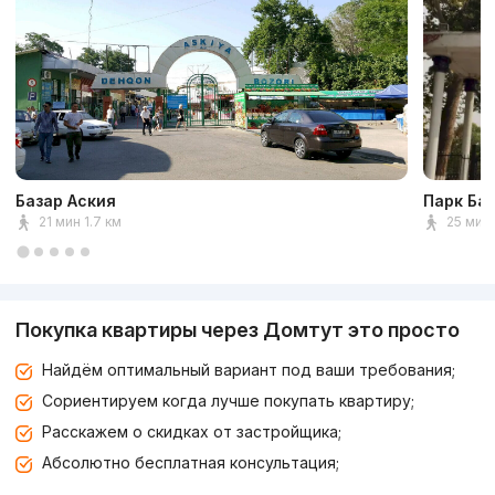
Базар Аския
Парк Ба
21 мин 1.7 км
25 мин 
Покупка квартиры через Домтут это просто
Найдём оптимальный вариант под ваши требования;
Сориентируем когда лучше покупать квартиру;
Расскажем о скидках от застройщика;
Абсолютно бесплатная консультация;