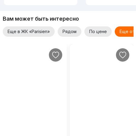
Вам может быть интересно
Еще в ЖК «Parisien»
Рядом
По цене
Еще от