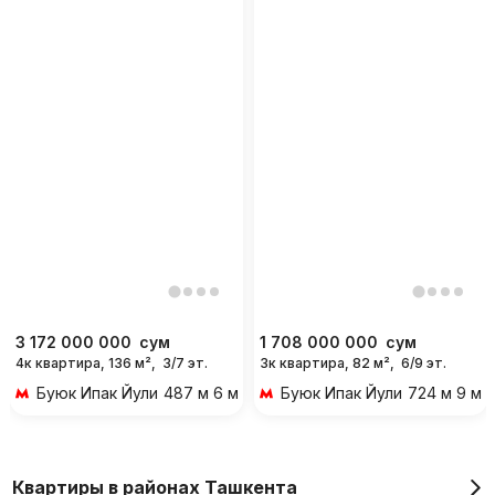
3 172 000 000
сум
1 708 000 000
сум
4к квартира, 136 м²,
3/7 эт.
3к квартира, 82 м²,
6/9 эт.
Буюк Ипак Йули
487 м 6 мин пешком
Буюк Ипак Йули
724 м 9 ми
Квартиры в районах Ташкента