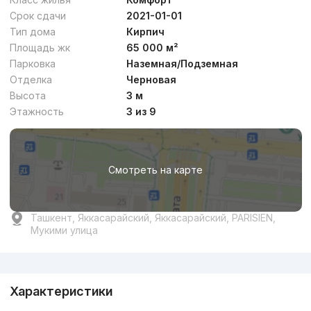
Срок сдачи
2021-01-01
Тип дома
Кирпич
Площадь жк
65 000 м²
Парковка
Наземная/Подземная
Отделка
Черновая
Высота
3 м
Этажность
3 из 9
Смотреть на карте
Ташкент, Яккасарайский, Яккасарайский, PARISIEN,
Мукими улица
Реклама
Характеристики