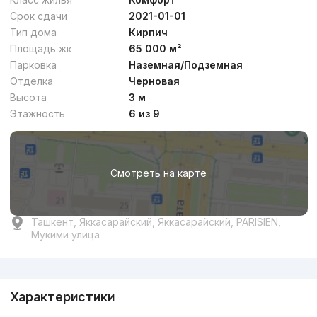
Срок сдачи
2021-01-01
Тип дома
Кирпич
Площадь жк
65 000 м²
Парковка
Наземная/Подземная
Отделка
Черновая
Высота
3 м
Этажность
6 из 9
Смотреть на карте
Ташкент, Яккасарайский, Яккасарайский, PARISIEN,
Мукими улица
Реклама
Характеристики