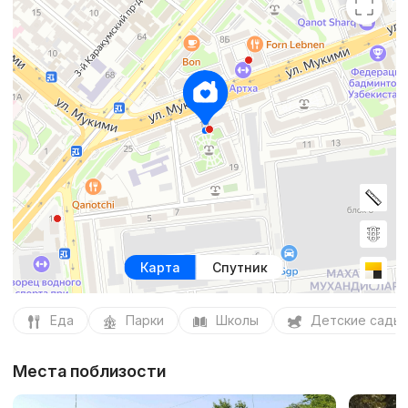
Карта
Спутник
Еда
Парки
Школы
Детские сады
Места поблизости