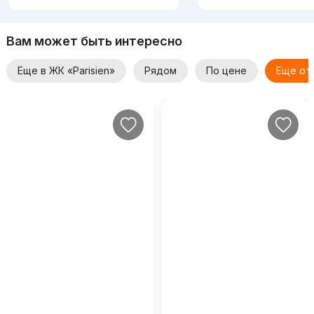
Вам может быть интересно
Еще в ЖК «Parisien»
Рядом
По цене
Еще от