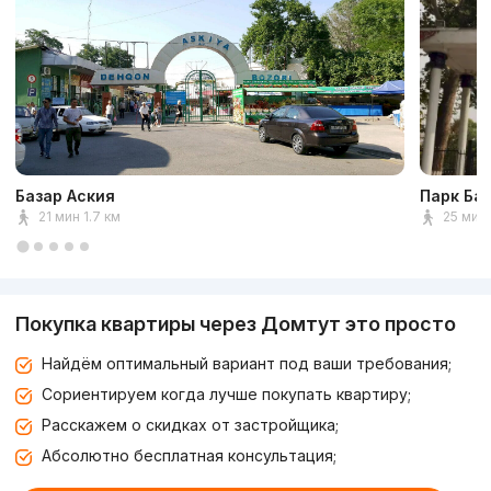
Базар Аския
Парк Ба
21 мин 1.7 км
25 мин 
Покупка квартиры через Домтут это просто
Найдём оптимальный вариант под ваши требования;
Сориентируем когда лучше покупать квартиру;
Расскажем о скидках от застройщика;
Абсолютно бесплатная консультация;