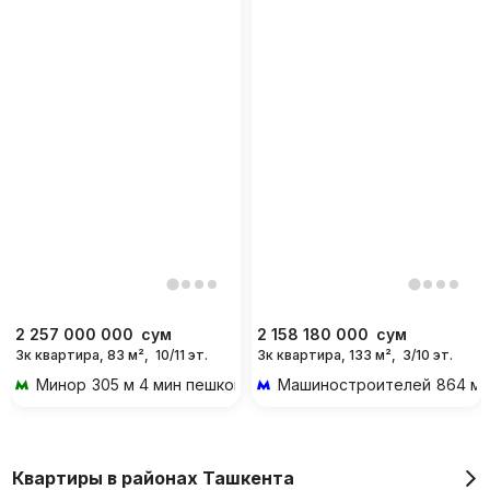
2 257 000 000
сум
2 158 180 000
сум
3к квартира, 83 м²,
10/11 эт.
3к квартира, 133 м²,
3/10 эт.
Минор
305 м 4 мин пешком
Машиностроителей
864 м 
Квартиры в районах Ташкента