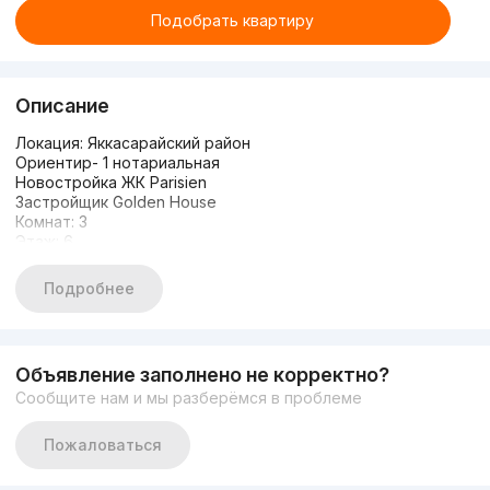
Подобрать квартиру
Описание
Локация: Яккасарайский район
Ориентир- 1 нотариальная
Новостройка ЖК Parisien
Застройщик Golden House
Комнат: 3
Этаж: 6
Этажность: 8
Площадь: 90м²
Подробнее
Цена: 220.000$
Состояние: хороший ремонт с мебелью и техникой. 2
санузла, есть балкон. Никто не жил.
+998958880738
Объявление заполнено не корректно?
Сообщите нам и мы разберёмся в проблеме
Пожаловаться