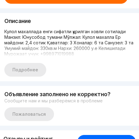
Описание
Кулол махаллада енги сифатли қурилган ховли сотилади
Манзил: Юнусобод тумани Мўлжал: Кулол махалла Ер
майдони: 2,4 сотик Қаватлар: 3 Хоналар: 6 та Санузел: 3 та
Умумий майдон: 330кв.м Нархи: 260000 у.е Келишилади
Мурожаат учун: +998971019988
Подробнее
Объявление заполнено не корректно?
Сообщите нам и мы разберёмся в проблеме
Пожаловаться
Отзывы и рейтинг