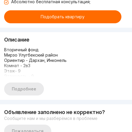
Абсолютно бесплатная консультация;
Подобрать квартиру
Описание
Вторичный фонд
Мирзо Улугбекский район
Ориентир - Дархан, Инконель
Комнат - 2в3
Этаж- 9
Этажность - 9
Площадь - 72 кв.м
Состояние - Евро ремонт, укомплектована мебелью и
Подробнее
техникой
Цена: 93 000 у.е
+998909859959 Николай
Объявление заполнено не корректно?
Сообщите нам и мы разберёмся в проблеме
Пожаловаться