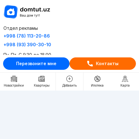
Отдел рекламы
+998 (78) 113-20-86
+998 (93) 390-30-10
Пн-Пт. С 9:30 до 18:00
Перезвоните мне
Контакты
RU
UZ
Новостройки
Квартиры
Добавить
Ипотека
Карта
Контакты
О проекте
Проект компании Webnow ©
Условия использования
Политика конфиденциальности