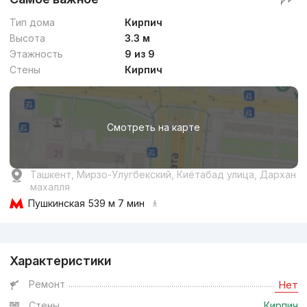
Тип дома
Кирпич
Высота
3.3 м
Этажность
9 из 9
Стены
Кирпич
Смотреть на карте
Ташкент, Мирзо-Улугбекский, Киётабад улица, Дархан
махалля
Пушкинская
539 м 7 мин
Реклама
Характеристики
Ремонт
Нет
Стены
Кирпич