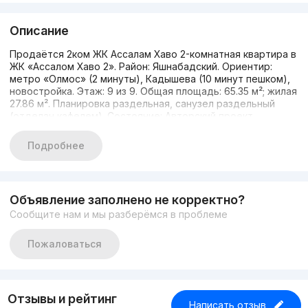
Описание
Продаётся 2ком ЖК Ассалам Хаво 2-комнатная квартира в
ЖК «Ассалом Хаво 2». Район: Яшнабадский. Ориентир:
метро «Олмос» (2 минуты), Кадышева (10 минут пешком),
новостройка. Этаж: 9 из 9. Общая площадь: 65.35 м²; жилая
27.86 м². Планировка раздельная, санузел раздельный
(отделан кафелем). Состояние: Авторский проект
(чистовая отделка от застройщика Golden House). Дом
жилой, полностью сдан, кадастр есть. Натяжные потолки,
Подробнее
напольное покрытие — ламинат. Застекленный балкон,
установлен двухконтурный котел. В подъезде есть лифт.
Остаются ковер, шторы, кухонная мебель и шкаф. Срочно.
Меблирована: Да В квартире есть: Кухонная мебель, Шкаф
Объявление заполнено не корректно?
Цена: 75 000 у.е. Анвар. 971161913.
Сообщите нам и мы разберёмся в проблеме
Пожаловаться
Отзывы и рейтинг
Написать отзыв