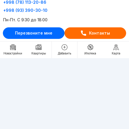
+998 (78) 113-20-86
+998 (93) 390-30-10
Пн-Пт. С 9:30 до 18:00
Перезвоните мне
Контакты
RU
UZ
Контакты
Новостройки
Квартиры
Добавить
Ипотека
Карта
О проекте
Проект компании Webnow ©
Условия использования
Политика конфиденциальности
Публичная оферта
Учредитель:
"WEBNOW" MChJ
Адрес:
Toshkent shahri, A.Qahhor ko'chasi, 47-uy