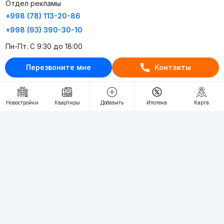
Отдел рекламы
+998 (78) 113-20-86
+998 (93) 390-30-10
Пн-Пт. С 9:30 до 18:00
Перезвоните мне
Контакты
RU
UZ
Контакты
Новостройки
Квартиры
Добавить
Ипотека
Карта
О проекте
Проект компании Webnow ©
Условия использования
Политика конфиденциальности
Публичная оферта
Учредитель:
"WEBNOW" MChJ