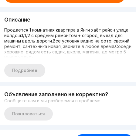
Описание
Продается 1 комнатная квартира в Янги хаёт район улица
йолдош.1/1/2 с средним ремонтом + огород, выезд для
машины вдоль дороги.Все условия видно на фото: свежий
ремонт, сантехника новая, звоните в любое время.Соседи
хорошие, рядом есть садик, школа, магазин, до метро 5
минут ходьбы.
Подробнее
Объявление заполнено не корректно?
Сообщите нам и мы разберёмся в проблеме
Пожаловаться