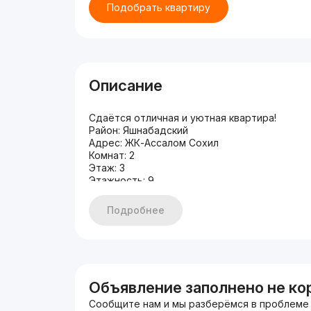
Подобрать квартиру
Описание
Сдаётся отличная и уютная квартира!
Район: Яшнабадский
Адрес: ЖК-Ассалом Сохил
Комнат: 2
Этаж: 3
Этажность: 9
Площадь: 60 м²
Ремонт: Евро
Подробнее
В квартире имеется всё необходимое для к
Кондиционер
Стиральная машина
Удобная кровать
Полный комплект мебели
Wi-Fi
Объявление заполнено не ко
Кухонная зона
Сообщите нам и мы разберёмся в проблеме
Обеденный стол