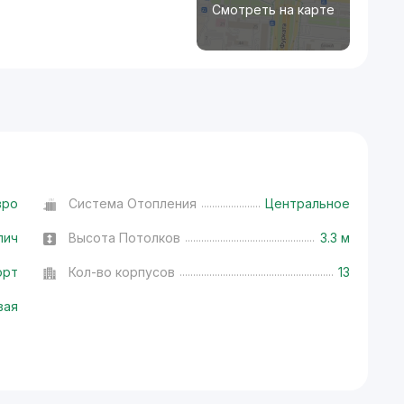
Смотреть на карте
вро
Система Отопления
Центральное
пич
Высота Потолков
3.3 м
орт
Кол-во корпусов
13
вая