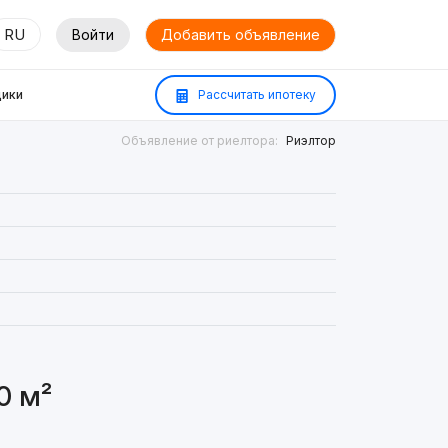
RU
Войти
Добавить объявление
ики
Рассчитать ипотеку
Объявление от риелтора:
Риэлтор
0 м²