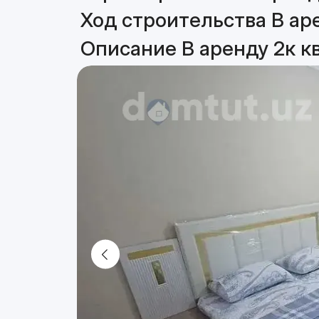
Ход строительства В ар
Описание В аренду 2к к