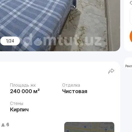
1/24
Рек
Площадь жк
Отделка
240 000 м²
Чистовая
Стены
Кирпич
 д. 6