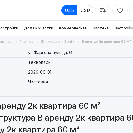
UZS
USD
остройки
Дома и участки
Коммерческая
Ипотека
Застройщ
вартиры
Риэлтор
ЖК «Assalom Sohil»
В аренду 2к квартира 60 м²
ул Фаргона йули, д. 6
Технопарк
2026-06-01
Чистовая
аренду 2к квартира 60 м²
руктура В аренду 2к квартира 6
у 2к квартира 60 м²