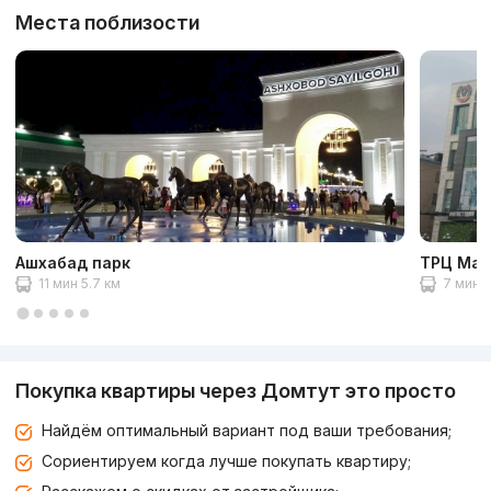
Места поблизости
Ашхабад парк
ТРЦ Маг
11 мин 5.7 км
7 мин 2
Покупка квартиры через Домтут это просто
Найдём оптимальный вариант под ваши требования;
Сориентируем когда лучше покупать квартиру;