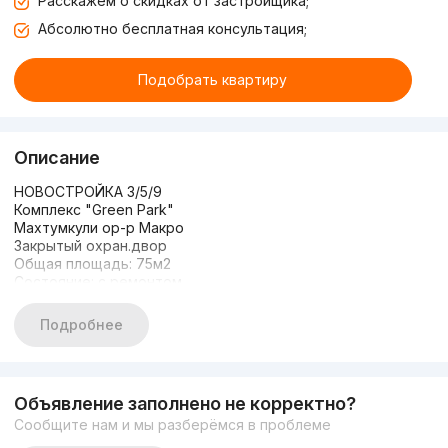
Расскажем о скидках от застройщика;
Абсолютно бесплатная консультация;
Подобрать квартиру
Описание
НОВОСТРОЙКА 3/5/9
Комплекс "Green Park"
Махтумкули ор-р Макро
Закрытый охран.двор
Общая площадь: 75м2
Состояние: с ремонтом
Есть небольшой балкон
Комнаты все раздельные
Подробнее
Вместе с обстановкой
Дом вдоль дороги
ЦЕНА: 120.000 СРОЧНО
Цена без мебели 110.000
Объявление заполнено не корректно?
Сообщите нам и мы разберёмся в проблеме