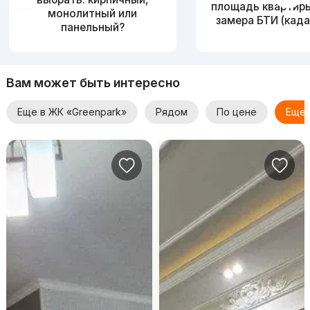
площадь квартир
монолитный или
замера БТИ (када
панельный?
Вам может быть интересно
Еще в ЖК «Greenpark»
Рядом
По цене
Еще 