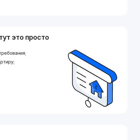
тут это просто
требования;
ртиру;