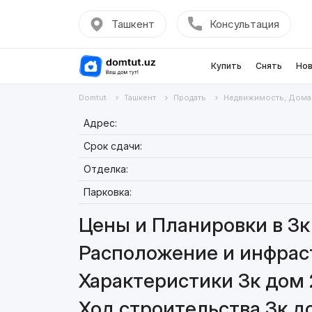
Ташкент
Консультация
Купить
Снять
Нов
Domtut
Ташкент
Продать
Недвижимость, Дома
Адрес:
Срок сдачи:
Отделка:
Парковка:
Цены и Планировки в 3к
Расположение и инфраст
Характеристики 3к дом 
Ход строительства 3к д