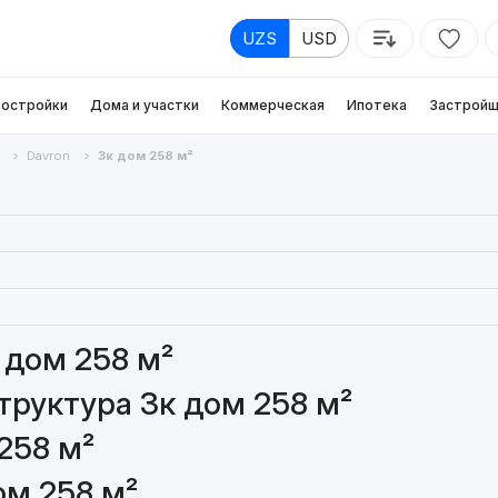
UZS
USD
остройки
Дома и участки
Коммерческая
Ипотека
Застройщ
Davron
3к дом 258 м²
 дом 258 м²
руктура 3к дом 258 м²
258 м²
ом 258 м²