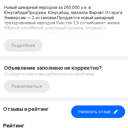
Новый шикарный евродом за 260.000 у.е. в
ЮнусабадеПродажа. Юнусабад, махалла Фароғат.От круга
Универсам — 2 остановки.Продается новый шикарный
трехуровневый евродом.Участок 2,5 соткиКомнат жилых
6Жилой холлЖилой цокольный уровень (подвал) с
окнамиКухня — столоваяСанузел 4Летняя кухня —
барбекюВъезд, паркингБольшие витражные окнаТеплый
полОбщая площадь дома 360 кв.мЦена 260.000 у.е.По
Подробнее
всем вопросам звоните по
телефонам:+998933862131+998933862231
Объявление заполнено не корректно?
Сообщите нам и мы разберёмся в проблеме
Пожаловаться
Отзывы и рейтинг
Написать отзыв
Рейтинг